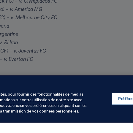
EK FC) – v. Olympiacos FC
ro) – v. América MG
C) – v. Melbourne City FC
geria
Argentine
. RI Iran
 CF) – v. Juventus FC
– v. Everton FC
rto Montt, Chili)
ités, pour fournir des fonctionnalités de médias
égal
Préfér
ations sur votre utilisation de notre site avec
pouvez choisir vos préférences en cliquant sur les
la transmission de vos données personnelles.