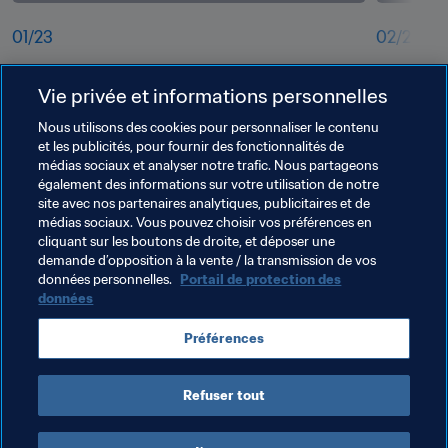
01
/
23
02
/
23
vcdlutnkdznq651duifx.jpg
el2otiptv
Vie privée et informations personnelles
Nous utilisons des cookies pour personnaliser le contenu
et les publicités, pour fournir des fonctionnalités de
médias sociaux et analyser notre trafic. Nous partageons
également des informations sur votre utilisation de notre
site avec nos partenaires analytiques, publicitaires et de
médias sociaux. Vous pouvez choisir vos préférences en
cliquant sur les boutons de droite, et déposer une
demande d’opposition à la vente / la transmission de vos
données personnelles.
Portail de protection des
données
Thèmes en lien
Préférences
France
Refuser tout