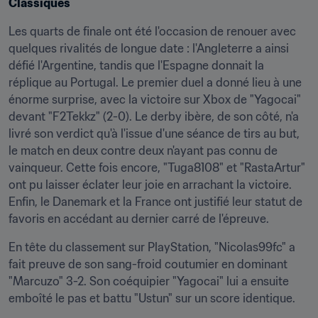
Classiques
Les quarts de finale ont été l'occasion de renouer avec 
quelques rivalités de longue date : l'Angleterre a ainsi 
défié l'Argentine, tandis que l'Espagne donnait la 
réplique au Portugal. Le premier duel a donné lieu à une 
énorme surprise, avec la victoire sur Xbox de "Yagocai" 
devant "F2Tekkz" (2-0). Le derby ibère, de son côté, n'a 
livré son verdict qu'à l'issue d'une séance de tirs au but, 
le match en deux contre deux n'ayant pas connu de 
vainqueur. Cette fois encore, "Tuga8108" et "RastaArtur" 
ont pu laisser éclater leur joie en arrachant la victoire. 
Enfin, le Danemark et la France ont justifié leur statut de 
favoris en accédant au dernier carré de l'épreuve.
En tête du classement sur PlayStation, "Nicolas99fc" a 
fait preuve de son sang-froid coutumier en dominant 
"Marcuzo" 3-2. Son coéquipier "Yagocai" lui a ensuite 
emboîté le pas et battu "Ustun" sur un score identique.