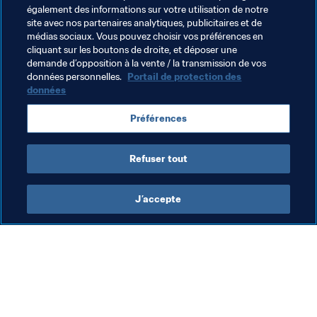
également des informations sur votre utilisation de notre
site avec nos partenaires analytiques, publicitaires et de
médias sociaux. Vous pouvez choisir vos préférences en
cliquant sur les boutons de droite, et déposer une
demande d’opposition à la vente / la transmission de vos
Thèmes en lien
données personnelles.
Portail de protection des
données
Fondation FIFA
Organisation
Argentina
Préférences
CONMEBOL
Refuser tout
J’accepte
L’action de la FIFA
Visitez également
Juridique
Toutes les infos et 