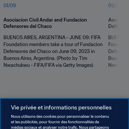
01
/
09
02
/
09
Asociacion Civil Andar and Fundacion 
Asociacio
Defensores del Chaco
Defensor
BUENOS AIRES, ARGENTINA - JUNE 09: FIFA 
BUENOS A
Foundation members take a tour of Fundacion 
Foundatio
Defensores del Chaco on June 09, 2023 in 
Defensore
Buenos Aires, Argentina. (Photo by Tim 
Buenos Ai
Nwachukwu - FIFA/FIFA via Getty Images)
Nwachukwu
Vie privée et informations personnelles
Nous utilisons des cookies pour personnaliser le contenu
et les publicités, pour fournir des fonctionnalités de
médias sociaux et analyser notre trafic. Nous partageons