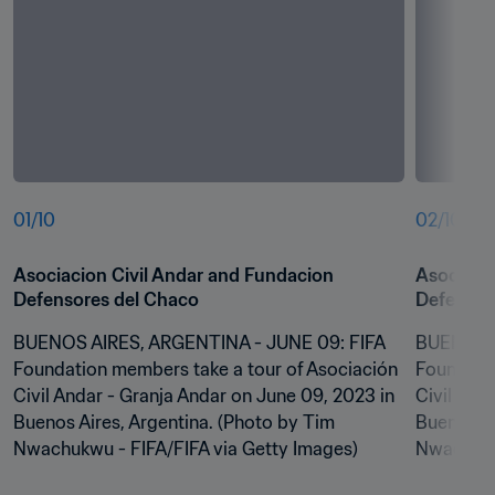
01
/
10
02
/
10
Asociacion Civil Andar and Fundacion 
Asociacio
Defensores del Chaco
Defensor
BUENOS AIRES, ARGENTINA - JUNE 09: FIFA 
BUENOS A
Foundation members take a tour of Asociación 
Foundatio
Civil Andar - Granja Andar on June 09, 2023 in 
Civil And
Buenos Aires, Argentina. (Photo by Tim 
Buenos Ai
Nwachukwu - FIFA/FIFA via Getty Images)
Nwachukwu