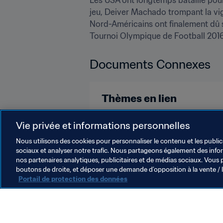
jeu, Deiver Machado trompant la vigi
Nord-Américains ont finalement dû s'
Tournoi Olympique de Football 2016
Documents Connexes
Thèmes en lien
Colombia
USA
Concacaf
Vie privée et informations personnelles
Nous utilisons des cookies pour personnaliser le contenu et les public
sociaux et analyser notre trafic. Nous partageons également des inform
nos partenaires analytiques, publicitaires et de médias sociaux. Vous 
boutons de droite, et déposer une demande d’opposition à la vente / 
Portail de protection des données