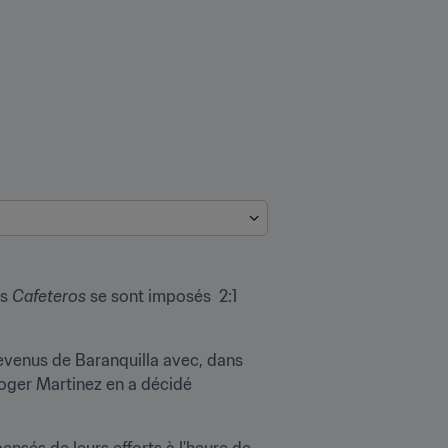
s 
Cafeteros
 se sont imposés  2:1 
revenus de Baranquilla avec, dans 
Roger Martinez en a décidé 
nsés de leurs efforts à l'heure de 