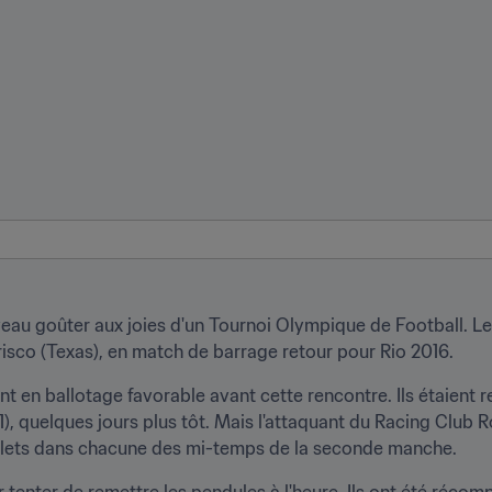
eau goûter aux joies d'un Tournoi Olympique de Football. Le
risco (Texas), en match de barrage retour pour Rio 2016.
nt en ballotage favorable avant cette rencontre. Ils étaient 
1), quelques jours plus tôt. Mais l'attaquant du Racing Club 
filets dans chacune des mi-temps de la seconde manche.
tenter de remettre les pendules à l'heure. Ils ont été récompe