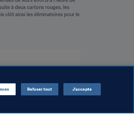
uite à deux cartons rouges, les 
clôt ainsi les éliminatoires pour le 
ences
Refuser tout
J’accepte