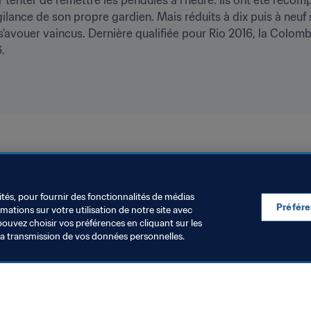
lance de son propre gardien. Mais réduits à dix puis à neuf s
avouer vaincus. Dernière qualifiée pour Rio 2016, la Colombie 
.
CONMEBOL
ités, pour fournir des fonctionnalités de médias
Préfér
ations sur votre utilisation de notre site avec
pouvez choisir vos préférences en cliquant sur les
la transmission de vos données personnelles.