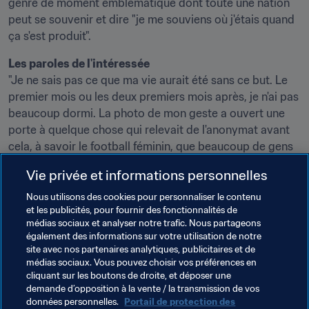
genre de moment emblématique dont toute une nation 
peut se souvenir et dire "je me souviens où j'étais quand 
ça s'est produit".
Les paroles de l'intéressée
"Je ne sais pas ce que ma vie aurait été sans ce but. Le 
premier mois ou les deux premiers mois après, je n'ai pas 
beaucoup dormi. La photo de mon geste a ouvert une 
porte à quelque chose qui relevait de l'anonymat avant 
cela, à savoir le football féminin, que beaucoup de gens 
ont découvert à cette occasion. J'en suis fière."
Vie privée et informations personnelles
**
Nous utilisons des cookies pour personnaliser le contenu
et les publicités, pour fournir des fonctionnalités de
Cliquez sur "lecture" pour revivre le but de Chastain, 
médias sociaux et analyser notre trafic. Nous partageons
et cliquez ici pour plus d'informations sur ce moment 
également des informations sur votre utilisation de notre
site avec nos partenaires analytiques, publicitaires et de
inoubliable.
médias sociaux. Vous pouvez choisir vos préférences en
cliquant sur les boutons de droite, et déposer une
**
demande d’opposition à la vente / la transmission de vos
données personnelles.
Portail de protection des