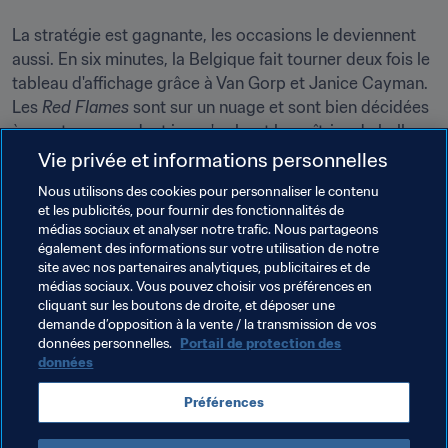
La stratégie est gagnante, les occasions le deviennent 
aussi. En six minutes, la Belgique fait tourner deux fois le 
tableau d'affichage grâce à Van Gorp et Janice Cayman. 
Les 
Red Flames 
sont sur un nuage et sont bien décidées 
à y rester en gardant jusqu'au bout la maîtrise du ballon 
et l'initiative.
Vie privée et informations personnelles
Nous utilisons des cookies pour personnaliser le contenu
Serneels avait confié avoir vécu l'une des plus grandes 
et les publicités, pour fournir des fonctionnalités de
déceptions de sa carrière face au Danemark. Ses 
médias sociaux et analyser notre trafic. Nous partageons
joueuses ont appliqué à la lettre ses nouvelles consignes 
également des informations sur votre utilisation de notre
pour écrire avec lui la plus belle page de histoire du 
site avec nos partenaires analytiques, publicitaires et de
médias sociaux. Vous pouvez choisir vos préférences en
football féminin. La Belgique signe une première victoire 
cliquant sur les boutons de droite, et déposer une
dans une grande compétition face à un gros bras de la 
demande d’opposition à la vente / la transmission de vos
scène internationale. Sans doute pas la dernière...** **
données personnelles.
Portail de protection des
données
Préférences
(6200 fans étaient présents à Breda pour supporter la 