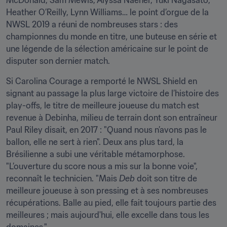
McDonald, Sam Mewis, Alyssa Naeher, Yuki Nagasato, 
Heather O’Reilly, Lynn Williams… le point d’orgue de la 
NWSL 2019 a réuni de nombreuses stars : des 
championnes du monde en titre, une buteuse en série et 
une légende de la sélection américaine sur le point de 
disputer son dernier match.
Si Carolina Courage a remporté le NWSL Shield en 
signant au passage la plus large victoire de l’histoire des 
play-offs, le titre de meilleure joueuse du match est 
revenue à Debinha, milieu de terrain dont son entraîneur 
Paul Riley disait, en 2017 : "Quand nous n’avons pas le 
ballon, elle ne sert à rien". Deux ans plus tard, la 
Brésilienne a subi une véritable métamorphose. 
"L’ouverture du score nous a mis sur la bonne voie", 
reconnaît le technicien. "Mais 
Deb
 doit son titre de 
meilleure joueuse à son pressing et à ses nombreuses 
récupérations. Balle au pied, elle fait toujours partie des 
meilleures ; mais aujourd'hui, elle excelle dans tous les 