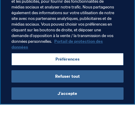
et les publicités, pour fournir des fonctionnalités de
meilleures et, dans ces conditions, notre qualité 
médias sociaux et analyser notre trafic. Nous partageons
individuelle peut faire la différence.
également des informations sur votre utilisation de notre
site avec nos partenaires analytiques, publicitaires et de
médias sociaux. Vous pouvez choisir vos préférences en
cliquant sur les boutons de droite, et déposer une
demande d’opposition à la vente / la transmission de vos
données personnelles.
Portail de protection des
données
Thèmes en lien
Préférences
Brazil
USA
Refuser tout
J’accepte
L’action de la FIFA
Visitez également