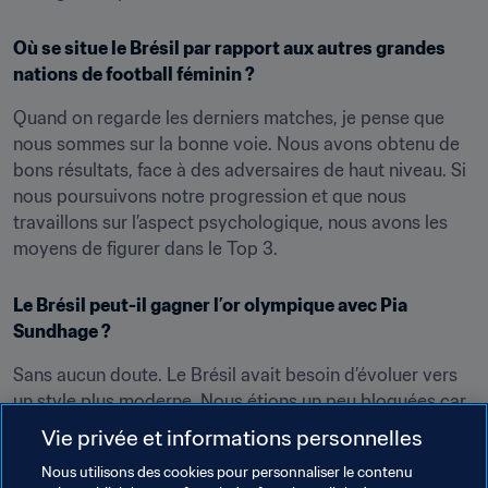
Où se situe le Brésil par rapport aux autres grandes 
nations de football féminin ?
Quand on regarde les derniers matches, je pense que 
nous sommes sur la bonne voie. Nous avons obtenu de 
bons résultats, face à des adversaires de haut niveau. Si 
nous poursuivons notre progression et que nous 
travaillons sur l’aspect psychologique, nous avons les 
moyens de figurer dans le Top 3.
Le Brésil peut-il gagner l’or olympique avec Pia 
Sundhage ?
Sans aucun doute. Le Brésil avait besoin d’évoluer vers 
un style plus moderne. Nous étions un peu bloquées car 
nous dépendions trop des exploits individuels et des 
Vie privée et informations personnelles
combinaisons. Avec Pia, nous sommes mieux organisées. 
Nous utilisons des cookies pour personnaliser le contenu
Désormais, nous pouvons faire jeu égal avec les 