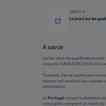
DIRECT À :
Le point sur les qua
À savoir 
L’échec dans les qualifications pour 
remporté l’UEFA EURO 2020 et ils o
Toutefois, s'ils ne veulent pas reviv
équipes ont construit leur réussite 
préliminaires.

Le 
Portugal
 occupe la deuxième pla
coéquipiers comptent un match de moi