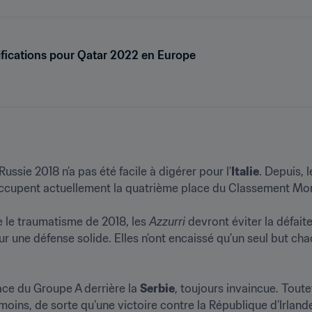
lifications pour Qatar 2022 en Europe
Russie 2018 n’a pas été facile à digérer pour l'
Italie
. Depuis,
ccupent actuellement la quatrième place du Classement Mond
re le traumatisme de 2018, les 
Azzurri
 devront éviter la défaite
sur une défense solide. Elles n’ont encaissé qu’un seul but ch
ce du Groupe A derrière la 
Serbie
, toujours invaincue. Toute
ns, de sorte qu’une victoire contre la République d’Irlande 