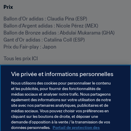
Prix
Ballon d’Or adidas : Claudia Pina (ESP)

Ballon d’Argent adidas : Nicole Pérez (MEX)

Ballon de Bronze adidas : Abdulai Mukarama (GHA)

Gant d’Or adidas : Catalina Coll (ESP)

Prix du Fair-play : Japon
Tous les prix ICI
Vie privée et informations personnelles
Sites et stades
Nous utilisons des cookies pour personnaliser le contenu
Estadio Charrúa (Montevideo)

et les publicités, pour fournir des fonctionnalités de
Estadio Domingo Burgueño Miguel (Maldonado)

médias sociaux et analyser notre trafic. Nous partageons
Estadio Alberto Suppici (Colonia del Sacramento)
également des informations sur votre utilisation de notre
site avec nos partenaires analytiques, publicitaires et de
Tous les stades et les sites ICI
médias sociaux. Vous pouvez choisir vos préférences en
cliquant sur les boutons de droite, et déposer une
demande d’opposition à la vente / la transmission de vos
Thèmes en lien
données personnelles.
Portail de protection des