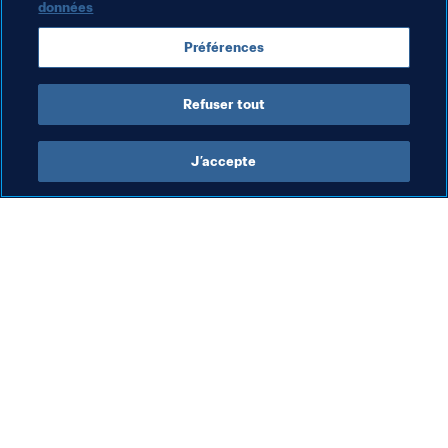
données
Coupe du Monde Féminine U-17 de la FIFA, Inde 
Préférences
2022™
Refuser tout
J’accepte
L’action de la FIFA
Visitez également
Juridique
Toutes les infos et 
tous les articles
Système de transfert
Rapports et 
Football féminin
documents
Promotion du football
Fondation FIFA
Innovation