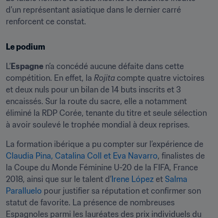
d’un représentant asiatique dans le dernier carré 
renforcent ce constat.
Le podium
L’
Espagne
 n’a concédé aucune défaite dans cette 
compétition. En effet, la 
Rojita
 compte quatre victoires 
et deux nuls pour un bilan de 14 buts inscrits et 3 
encaissés. Sur la route du sacre, elle a notamment 
éliminé la RDP Corée, tenante du titre et seule sélection 
à avoir soulevé le trophée mondial à deux reprises.
La formation ibérique a pu compter sur l’expérience de 
Claudia Pina, Catalina Coll et Eva Navarro
, finalistes de 
la Coupe du Monde Féminine U-20 de la FIFA, France 
2018, ainsi que sur le talent d’
Irene López
 et 
Salma 
Paralluelo
 pour justifier sa réputation et confirmer son 
statut de favorite. La présence de nombreuses 
Espagnoles parmi les lauréates des prix individuels du 