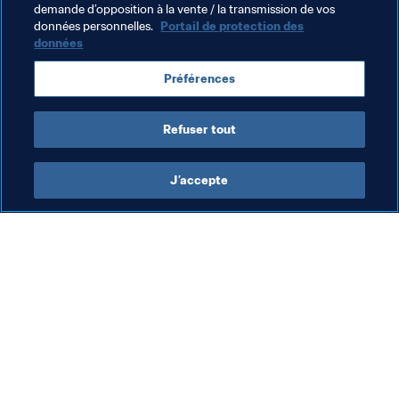
féminin. Un exemple qui démontre une fois de plus la 
demande d’opposition à la vente / la transmission de vos
données personnelles.
Portail de protection des
capacité du football à établir des passerelles et à 
données
rassembler les forces vives.
Préférences
Refuser tout
J’accepte
L’action de la FIFA
Visitez également
Juridique
Toutes les infos et 
tous les articles
Système de transfert
Rapports et 
Football féminin
documents