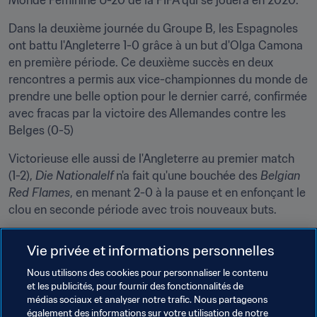
Monde Féminine U-20 de la FIFA qui se jouera en 2020.
Dans la deuxième journée du Groupe B, les Espagnoles 
ont battu l'Angleterre 1-0 grâce à un but d'Olga Camona 
en première période. Ce deuxième succès en deux 
rencontres a permis aux vice-championnes du monde de 
prendre une belle option pour le dernier carré, confirmée 
avec fracas par la victoire des Allemandes contre les 
Belges (0-5)
Victorieuse elle aussi de l'Angleterre au premier match 
(1-2), 
Die Nationalelf
 n'a fait qu'une bouchée des 
Belgian 
Red Flames
, en menant 2-0 à la pause et en enfonçant le 
clou en seconde période avec trois nouveaux buts.
Il reste deux places européennes pour la prochaine 
Vie privée et informations personnelles
épreuve reine, elles reviendront aux deux autres demi-
finalistes qui seront issus du Groupe A où le suspense 
Nous utilisons des cookies pour personnaliser le contenu
et les publicités, pour fournir des fonctionnalités de
reste entier en vue de l'ultime journée ce lundi 22 juillet. 
médias sociaux et analyser notre trafic. Nous partageons
Pour l'instant, la France et les Pays-Bas sont les mieux 
également des informations sur votre utilisation de notre