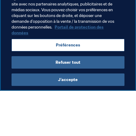
placés.
site avec nos partenaires analytiques, publicitaires et de
médias sociaux. Vous pouvez choisir vos préférences en
cliquant sur les boutons de droite, et déposer une
demande d’opposition à la vente / la transmission de vos
données personnelles.
Portail de protection des
données
Thèmes en lien
Préférences
Spain
Germany
Refuser tout
J’accepte
L’action de la FIFA
Visitez également
Juridique
Toutes les infos et 
tous les articles