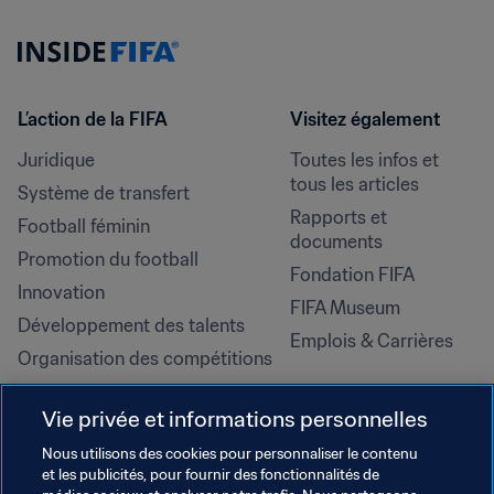
L’action de la FIFA
Visitez également
Juridique
Toutes les infos et 
tous les articles
Système de transfert
Rapports et 
Football féminin
documents
Promotion du football
Fondation FIFA
Innovation
FIFA Museum
Développement des talents
Emplois & Carrières
Organisation des compétitions
Développement durable
Vie privée et informations personnelles
Droits de l'homme et lutte contre 
la discrimination
Nous utilisons des cookies pour personnaliser le contenu
et les publicités, pour fournir des fonctionnalités de
Santé et médical