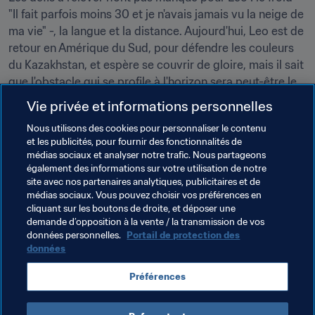
"Il fait parfois moins 30 et je n'avais jamais vu la neige de 
ma vie" -, la langue et la distance. Aujourd'hui, Leo est de 
retour en Amérique du Sud, pour défendre les couleurs 
du Kazakhstan, et espère se couvrir de gloire, mais il sait 
que l'obstacle qui se profile à l'horizon sera peut-être le 
plus difficile à surmonter. "Maintenant que nous avons 
Vie privée et informations personnelles
battu le Costa Rica, nous avons toutes les chances 
Nous utilisons des cookies pour personnaliser le contenu
d'affronter l'Espagne en huitième de finale", annone-t-il. 
et les publicités, pour fournir des fonctionnalités de
"Nous allons tout faire pour l'emporter et même si la 
médias sociaux et analyser notre trafic. Nous partageons
victoire n'est pas au rendez-vous, nous ferons de notre 
également des informations sur votre utilisation de notre
mieux pour faire honneur au Kazakhstan."
site avec nos partenaires analytiques, publicitaires et de
médias sociaux. Vous pouvez choisir vos préférences en
cliquant sur les boutons de droite, et déposer une
demande d’opposition à la vente / la transmission de vos
Thèmes en lien
données personnelles.
Portail de protection des
données
Compétitions FIFA
Costa Rica
Kazakhstan
Préférences
UEFA
Concacaf