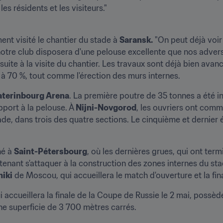
es résidents et les visiteurs."
ent visité le chantier du stade à 
Saransk.
 "On peut déjà voir
tre club disposera d'une pelouse excellente que nos adversa
uite à la visite du chantier. Les travaux sont déjà bien avanc
à 70 %, tout comme l'érection des murs internes.
aterinbourg Arena
. La première poutre de 35 tonnes a été in
port à la pelouse. À 
Nijni-Novgorod
, les ouvriers ont comme
ade, dans trois des quatre sections. Le cinquième et dernier é
é à 
Saint-Pétersbourg
, où les dernières grues, qui ont termi
tenant s'attaquer à la construction des zones internes du stad
niki
 de Moscou, qui accueillera le match d'ouverture et la fin
 accueillera la finale de la Coupe de Russie le 2 mai, possèd
ne superficie de 3 700 mètres carrés.