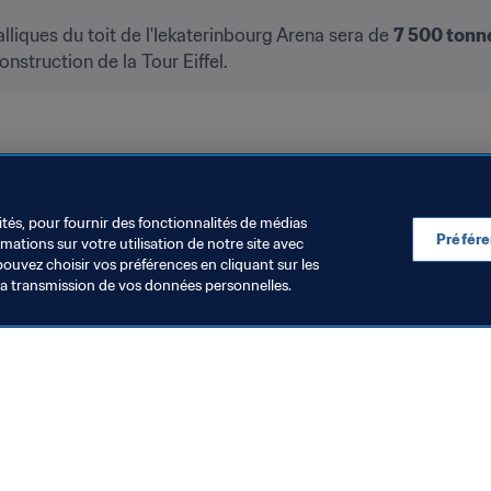
liques du toit de l'Iekaterinbourg Arena sera de 
7 500 tonn
onstruction de la Tour Eiffel.
ités, pour fournir des fonctionnalités de médias
Préfér
ations sur votre utilisation de notre site avec
pouvez choisir vos préférences en cliquant sur les
la transmission de vos données personnelles.
Visitez également
Toutes les infos et tous les articles