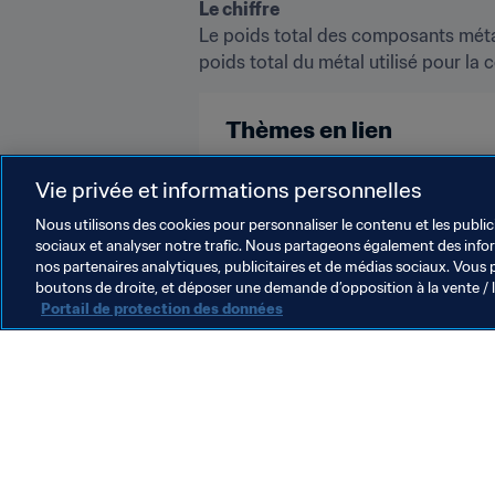
Le chiffre
Le poids total des composants métal
poids total du métal utilisé pour la c
Thèmes en lien
Russia
UEFA
Vie privée et informations personnelles
Nous utilisons des cookies pour personnaliser le contenu et les public
sociaux et analyser notre trafic. Nous partageons également des inform
nos partenaires analytiques, publicitaires et de médias sociaux. Vous 
boutons de droite, et déposer une demande d’opposition à la vente / 
Portail de protection des données
L’action de la FIFA
Juridique