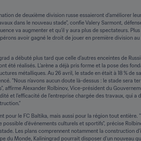
ormation de deuxième division russe essaieront d'améliorer leurs
avaux dans le nouveau stade", confie Valery Sarmont, défense
ffluence va augmenter et qu'il y aura plus de spectateurs. Plu
spérons avoir gagné le droit de jouer en première division
rad a débuté plus tard que celle d'autres enceintes de Russi
t été réalisés. L'arène a déjà pris forme et la pose des fonda
uctures métalliques. Au 26 avril, le stade en était à 18 % de sa
ncé. "Nous n'avons aucun doute là-dessus : le stade sera te
es", affirme Alexander Rolbinov, Vice-président du Gouverneme
idité et l'efficacité de l'entreprise chargée des travaux, qui
ruction."
pour le FC Baltika, mais aussi pour la région tout entière. "
 possible d'événements culturels et sportifs", précise Rolbino
 stade. Les plans comprennent notamment la construction d'i
 Coupe du Monde, Kaliningrad pourrait disposer d'un nouveau 