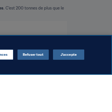
es
. C'est 200 tonnes de plus que le 
ences
Refuser tout
J’accepte