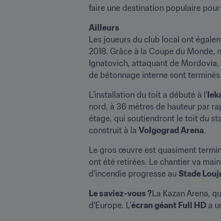
faire une destination populaire pour l
Ailleurs
Les joueurs du club local ont égalem
2018. Grâce à la Coupe du Monde, no
Ignatovich, attaquant de Mordovia, s
de bétonnage interne sont terminés 
L'installation du toit a débuté à l'
Iek
nord, à 36 mètres de hauteur par rap
étage, qui soutiendront le toit du st
construit à la 
Volgograd Arena
.
Le gros œuvre est quasiment termin
ont été retirées. Le chantier va main
d'incendie progresse au 
Stade Louj
Le saviez-vous ?
La Kazan Arena, qui
d'Europe. L'
écran géant Full HD
 a u