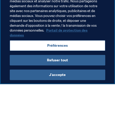
médias sociaux et analyser notre trafic. Nous partageons
Chelsea et de la République de Corée sont encore loin 
également des informations sur votre utilisation de notre
d'avoir tout vu.
site avec nos partenaires analytiques, publicitaires et de
médias sociaux. Vous pouvez choisir vos préférences en
cliquant sur les boutons de droite, et déposer une
demande d’opposition à la vente / la transmission de vos
Thèmes en lien
données personnelles.
Portail de protection des
données
Compétitions FIFA
Compétitions FIFA
Préférences
England
Korea Republic
AFC
UEFA
Refuser tout
J’accepte
L’action de la FIFA
Visitez également