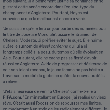
mois suivant. Ji a pleinement justifié sa confiance en se 
glissant cette année encore dans l'équipe-type du 
championnat d'Angleterre. Pourtant, Hayes est 
convaincue que le meilleur est encore à venir.
"Je suis sûre qu'elle fera un jour partie des nominées pour 
le titre de Joueuse Mondiale", assure l'entraîneur de 
Chelsea. Modeste, Ji préfère éviter le sujet. Elle n'aime 
guère le surnom de 
Messi coréenne 
qui lui a si 
longtemps collé à la peau, du temps où elle évoluait en 
Asie. Pour autant, elle ne cache pas sa fierté d'avoir 
réussi en Angleterre. Avide de progresser et désireuse de 
voir son talent reconnu, la jeune femme n'a pas hésité à 
traverser la moitié du globe en quête de nouveaux défis 
à relever.
"J'étais heureuse de venir à Chelsea", confie-t-elle à 
FIFA.com
. "En m'installant en Europe, j'ai réalisé un vieux 
rêve. C'était aussi l'occasion de repousser mes limites, 
en m'adaptant à un style de jeu radicalement différent. Je 