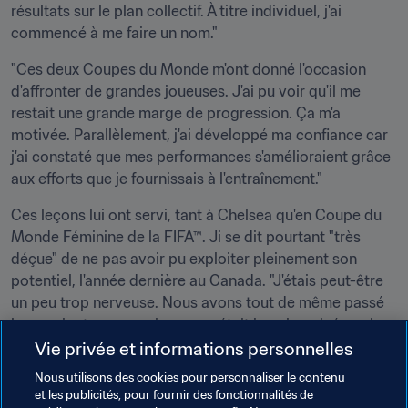
résultats sur le plan collectif. À titre individuel, j'ai 
commencé à me faire un nom."
"Ces deux Coupes du Monde m'ont donné l'occasion 
d'affronter de grandes joueuses. J'ai pu voir qu'il me 
restait une grande marge de progression. Ça m'a 
motivée. Parallèlement, j'ai développé ma confiance car 
j'ai constaté que mes performances s'amélioraient grâce 
aux efforts que je fournissais à l'entraînement."
Ces leçons lui ont servi, tant à Chelsea qu'en Coupe du 
Monde Féminine de la FIFA™. Ji se dit pourtant "très 
déçue" de ne pas avoir pu exploiter pleinement son 
potentiel, l'année dernière au Canada. "J'étais peut-être 
un peu trop nerveuse. Nous avons tout de même passé 
le premier tour, ce qui ne nous était jamais arrivé par le 
passé. C'est un cap important. Je crois sincèrement que 
Vie privée et informations personnelles
nous pouvons faire encore mieux la prochaine fois."
Nous utilisons des cookies pour personnaliser le contenu
et les publicités, pour fournir des fonctionnalités de
Si Ji et Hayes sont dans le vrai, les supporters de 