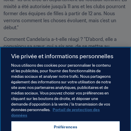
mixité a été autorisée jusqu'à 11 ans et les clubs pourront 
former des équipes de filles à partir de 12 ans. Nous 
verrons comment les choses évoluent, mais c'est un 
début."
Comment Candelaria a-t-elle réagi ? "D'abord, elle a 
convaincu sa sœur, qui a six ans, de se mettre au 
football. Et maintenant, elle se demande ce que nous 
Vie privée et informations personnelles
ferons quand elle rejoindra Boca !", répond Rosana en 
Nous utilisons des cookies pour personnaliser le contenu
riant.
et les publicités, pour fournir des fonctionnalités de
médias sociaux et analyser notre trafic. Nous partageons
On entend de nouveau 
Cande
 appeler du fond de la 
également des informations sur votre utilisation de notre
maison : "Maman, où as-tu mis mes crampons ?"
site avec nos partenaires analytiques, publicitaires et de
médias sociaux. Vous pouvez choisir vos préférences en
cliquant sur les boutons de droite, et déposer une
demande d’opposition à la vente / la transmission de vos
données personnelles.
Portail de protection des
données
Thèmes en lien
Préférences