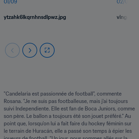
01
/
09
02
/
09
ytzahk6lkqrnhnsdlpwz.jpg
vlnggcb1
"Candelaria est passionnée de football", commente 
Rosana. "Je ne suis pas footballeuse, mais j'ai toujours 
suivi Independiente. Elle est fan de Boca Juniors, comme 
son père. Le ballon a toujours été son jouet préféré." Au 
point que, lorsqu'on lui a fait faire du hockey féminin sur 
le terrain de Huracán, elle a passé son temps à épier les 
joueurs de football. "Un jour, nous sommes allés sur la 