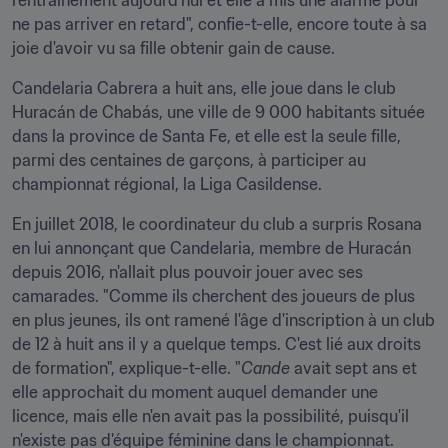
l'entraînement aujourd'hui et elle a mis une alarme pour 
ne pas arriver en retard", confie-t-elle, encore toute à sa 
joie d'avoir vu sa fille obtenir gain de cause.
Candelaria Cabrera a huit ans, elle joue dans le club 
Huracán de Chabás, une ville de 9 000 habitants située 
dans la province de Santa Fe, et elle est la seule fille, 
parmi des centaines de garçons, à participer au 
championnat régional, la Liga Casildense.
En juillet 2018, le coordinateur du club a surpris Rosana 
en lui annonçant que Candelaria, membre de Huracán 
depuis 2016, n'allait plus pouvoir jouer avec ses 
camarades. "Comme ils cherchent des joueurs de plus 
en plus jeunes, ils ont ramené l'âge d'inscription à un club 
de 12 à huit ans il y a quelque temps. C'est lié aux droits 
de formation", explique-t-elle. "
Cande
 avait sept ans et 
elle approchait du moment auquel demander une 
licence, mais elle n'en avait pas la possibilité, puisqu'il 
n'existe pas d'équipe féminine dans le championnat. 