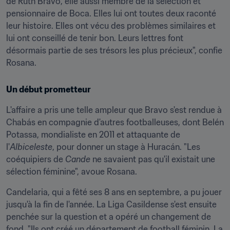
de Ruth Bravo, elle aussi membre de la sélection et 
pensionnaire de Boca. Elles lui ont toutes deux raconté 
leur histoire. Elles ont vécu des problèmes similaires et 
lui ont conseillé de tenir bon. Leurs lettres font 
désormais partie de ses trésors les plus précieux", confie 
Rosana.
Un début prometteur
L'affaire a pris une telle ampleur que Bravo s'est rendue à 
Chabás en compagnie d'autres footballeuses, dont Belén 
Potassa, mondialiste en 2011 et attaquante de 
l'
Albiceleste
, pour donner un stage à Huracán. "Les 
coéquipiers de 
Cande
 ne savaient pas qu'il existait une 
sélection féminine", avoue Rosana.
Candelaria, qui a fêté ses 8 ans en septembre, a pu jouer 
jusqu'à la fin de l'année. La Liga Casildense s'est ensuite 
penchée sur la question et a opéré un changement de 
fond. "Ils ont créé un département de football féminin. La 