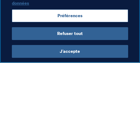
💪 Meilleur jeune joueur : Christian Pulisic [[flag-usa-s]]
données
🤝 Fair Play : États-Unis [[flag-usa-s]]
Préférences
Refuser tout
J’accepte
L’action de la FIFA
Visitez également
Juridique
Toutes les infos et 
tous les articles
Système de transfert
Rapports et 
Football féminin
documents
Promotion du football
Fondation FIFA
Innovation