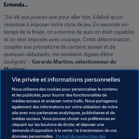
Entendu...
"J’ai dit aux joueurs que pour aller loin, il fallait qu’on 
réussisse à imposer notre style de jeu. En seconde mi-
temps de la finale, on a montré de quoi on était capables 
et on s’est imposés avec courage. Cette détermination, 
couplée aux prestations de certains jeunes et de 
quelques débutants, me semblent dignes d’être 
soulignés" - 
Gerardo Martino, sélectionneur du 
Mexique
.
Vie privée et informations personnelles
Les prix
Nous utilisons des cookies pour personnaliser le contenu
et les publicités, pour fournir des fonctionnalités de
🏆 Meilleur joueur : Raúl Jiménez [[flag-mex-s]]
médias sociaux et analyser notre trafic. Nous partageons
également des informations sur votre utilisation de notre
⚽️ Meilleur buteur : Jonathan David (6 goles) [[flag-can-
site avec nos partenaires analytiques, publicitaires et de
s]]
médias sociaux. Vous pouvez choisir vos préférences en
cliquant sur les boutons de droite, et déposer une
🧤 Meilleur gardien : Guillermo Ochoa [[flag-mex-s]]
demande d’opposition à la vente / la transmission de vos
données personnelles.
Portail de protection des