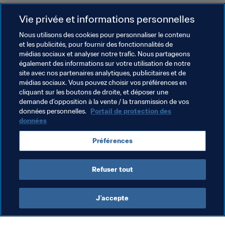
Vie privée et informations personnelles
6
Nous utilisons des cookies pour personnaliser le contenu
et les publicités, pour fournir des fonctionnalités de
médias sociaux et analyser notre trafic. Nous partageons
également des informations sur votre utilisation de notre
5
site avec nos partenaires analytiques, publicitaires et de
médias sociaux. Vous pouvez choisir vos préférences en
cliquant sur les boutons de droite, et déposer une
demande d’opposition à la vente / la transmission de vos
données personnelles.
Portail de protection des
données
Thèmes en lien
Préférences
England
France
Germany
Italy
Spain
Refuser tout
J’accepte