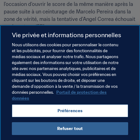
l'occasion d'ouvrir le score de la même manière après la 
pause suite à un ceinturage de Marcelo Pereira dans la 
zone de vérité, mais la tentative d'Angel Correa échouait 
sur le poteau (55').
Vie privée et informations personnelles
Ce match était décidément une histoire de coups de 
Nous utilisons des cookies pour personnaliser le contenu
pied arrêtés avec l'égalisation des hommes de Julio 
et les publicités, pour fournir des fonctionnalités de
Olarticoechea dans les arrêts de jeu sur un coup franc 
médias sociaux et analyser notre trafic. Nous partageons
de Mauricio Martinez (90'+3, 1:1). Mais les Honduriens 
également des informations sur votre utilisation de notre
tenaient bon jusqu'au coup de sifflet final.
site avec nos partenaires analytiques, publicitaires et de
médias sociaux. Vous pouvez choisir vos préférences en
cliquant sur les boutons de droite, et déposer une
demande d’opposition à la vente / la transmission de vos
Thèmes en lien
données personnelles.
Portail de protection des
données
Argentina
Honduras
Concacaf
Préférences
CONMEBOL
Refuser tout