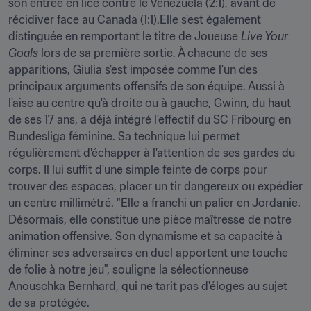
son entrée en lice contre le Venezuela (2:1), avant de 
récidiver face au Canada (1:1).Elle s'est également 
distinguée en remportant le titre de Joueuse 
Live Your 
Goals 
lors de sa première sortie. À chacune de ses 
apparitions, Giulia s'est imposée comme l'un des 
principaux arguments offensifs de son équipe. Aussi à 
l'aise au centre qu'à droite ou à gauche, Gwinn, du haut 
de ses 17 ans, a déjà intégré l'effectif du SC Fribourg en 
Bundesliga féminine. Sa technique lui permet 
régulièrement d'échapper à l'attention de ses gardes du 
corps. Il lui suffit d'une simple feinte de corps pour 
trouver des espaces, placer un tir dangereux ou expédier 
un centre millimétré. "Elle a franchi un palier en Jordanie. 
Désormais, elle constitue une pièce maîtresse de notre 
animation offensive. Son dynamisme et sa capacité à 
éliminer ses adversaires en duel apportent une touche 
de folie à notre jeu", souligne la sélectionneuse 
Anouschka Bernhard, qui ne tarit pas d'éloges au sujet 
de sa protégée.