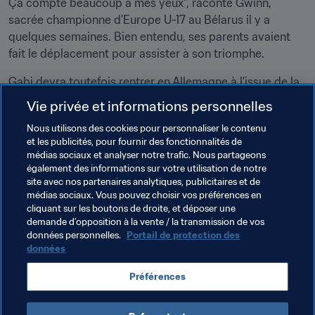
Ça compte beaucoup à mes yeux", raconte Gwinn, 
sacrée championne d'Europe U-17 au Bélarus il y a 
quelques semaines. Bien entendu, ses parents avaient 
fait le déplacement pour assister à son triomphe.
Gabi devra toutefois rentrer en Allemagne à l'issue de la 
phase de groupes. La durée du séjour de Fabian 
Vie privée et informations personnelles
dépendra des performances de Giulia et de ses 
Nous utilisons des cookies pour personnaliser le contenu
coéquipières. Prudent, le papa a acheté un billet d'avion 
et les publicités, pour fournir des fonctionnalités de
ouvert. Il a promis de rester en Jordanie tant que 
médias sociaux et analyser notre trafic. Nous partageons
l'Allemagne serait en course. Peut-être jusqu'au 
également des informations sur votre utilisation de notre
21 octobre, le jour de la finale…
site avec nos partenaires analytiques, publicitaires et de
médias sociaux. Vous pouvez choisir vos préférences en
cliquant sur les boutons de droite, et déposer une
demande d’opposition à la vente / la transmission de vos
Thèmes en lien
données personnelles.
Portail de protection des
données
Compétitions FIFA
Concacaf
Canada
Préférences
Germany
UEFA