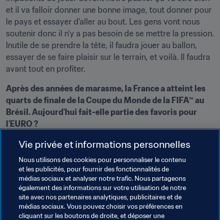
et il va falloir donner une bonne image, tout donner pour 
le pays et essayer d'aller au bout. Les gens vont nous 
soutenir donc il n'y a pas besoin de se mettre la pression. 
Inutile de se prendre la tête, il faudra jouer au ballon, 
essayer de se faire plaisir sur le terrain, et voilà. Il faudra 
avant tout en profiter.
Après des années de marasme, la France a atteint les 
quarts de finale de la Coupe du Monde de la FIFA™ au 
Brésil. Aujourd'hui fait-elle partie des favoris pour 
l'EURO ?
Peu de gens nous attendaient à ce stade de la 
Vie privée et informations personnelles
compétition au Mondial. Contre l'Allemagne, nous avons 
manqué de réussite (
la France avait perdu 1:0 en quart
). 
Nous utilisons des cookies pour personnaliser le contenu
et les publicités, pour fournir des fonctionnalités de
J'ai revu ce match. Nous avons eu plusieurs très belles 
médias sociaux et analyser notre trafic. Nous partageons
occasions, mais Manuel Neuer était dans la forme de sa 
également des informations sur votre utilisation de notre
vie. Il a tout arrêté. Nous avons tiré les leçons de cet 
site avec nos partenaires analytiques, publicitaires et de
échec et j'espère qu'elles nous serviront pour soulever le 
médias sociaux. Vous pouvez choisir vos préférences en
cliquant sur les boutons de droite, et déposer une
trophée de l'EURO.