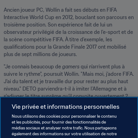
Ancien joueur PC, Wollin a fait ses débuts en FIFA 
Interactive World Cup en 2012, bouclant son parcours en 
troisième position. Son expérience fait de lui un 
observateur privilégié de la croissance de l’e-sport et de 
la scène compétitive FIFA. À titre d’exemple, les 
qualifications pour la Grande Finale 2017 ont mobilisé 
plus de sept millions de joueurs.
"Je connais beaucoup de 
gamers
 qui n’arrivent plus à 
suivre le rythme", poursuit Wollin. "Mais moi, j’adore FIFA. 
J’ai du talent et je travaille dur pour rester au plus haut 
niveau." DETO parviendra-t-il à imiter l’Allemagne et à 
s’adjuger le titre suprême qu’il convoite ouvertement ? 
"Je l’espère. À chaque fois, c’est un peu plus difficile car il 
Vie privée et informations personnelles
y a de plus en plus de concurrents. Mais je ferai de mon 
Nous utilisons des cookies pour personnaliser le contenu
mieux, comme lors de chaque compétition."
et les publicités, pour fournir des fonctionnalités de
médias sociaux et analyser notre trafic. Nous partageons
Suivez Kai sur les réseaux sociaux :
Facebook
,
Instagram
,
également des informations sur votre utilisation de notre