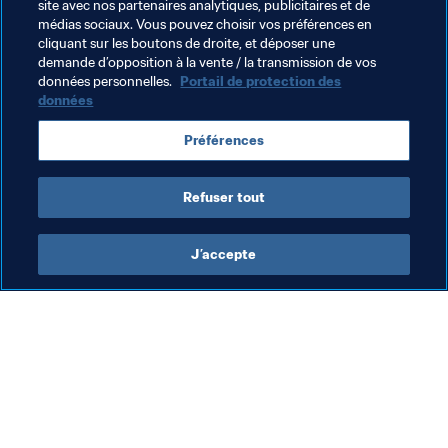
Twitch
et
Twitter
.
site avec nos partenaires analytiques, publicitaires et de
médias sociaux. Vous pouvez choisir vos préférences en
cliquant sur les boutons de droite, et déposer une
demande d’opposition à la vente / la transmission de vos
données personnelles.
Portail de protection des
données
Thèmes en lien
Préférences
Germany
Refuser tout
J’accepte
L’action de la FIFA
Visitez également
Juridique
Toutes les infos et 
tous les articles
Système de transfert