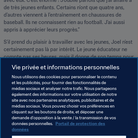
avec eux. C’est énorme ! J’oublie parfois que j’ai affaire à 
de très jeunes enfants. Certains n’ont que quatre ans, 
d’autres viennent à l’entraînement en chaussures de 
baseball. Ils ne connaissent rien au football. J’ai aussi 
appris à apprécier leurs progrès."
S’il prend du plaisir à travailler avec les jeunes, Joel n’est 
certainement pas là par intérêt. Le jeune éducateur ne 
compte pas ses heures, mais il donne de son temps pour 
faire naître chez ses protégés une passion durable pour 
Vie privée et informations personnelles
le football, tout en leur enseignant l’importance du 
Nous utilisons des cookies pour personnaliser le contenu
respect.
et les publicités, pour fournir des fonctionnalités de
médias sociaux et analyser notre trafic. Nous partageons
"Ce qui compte, ce n’est pas ce que je fais pour eux. Je 
également des informations sur votre utilisation de notre
ne suis pas là non plus pour découvrir le futur meilleur 
site avec nos partenaires analytiques, publicitaires et de
joueur au monde. L’important, c’est qu’ils croient en eux-
médias sociaux. Vous pouvez choisir vos préférences en
cliquant sur les boutons de droite, et déposer une
mêmes."
demande d’opposition à la vente / la transmission de vos
données personnelles.
Portail de protection des
données
Thèmes en lien