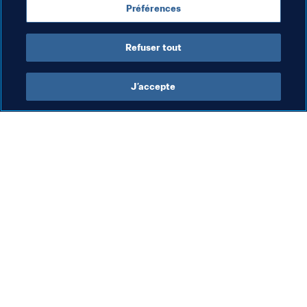
Préférences
USA
Refuser tout
J’accepte
L’action de la FIFA
Visitez également
Juridique
Toutes les infos et 
tous les articles
Système de transfert
Rapports et 
Football féminin
documents
Promotion du football
Fondation FIFA
Innovation
FIFA Museum
Développement des talents