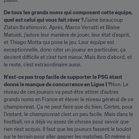
plaisir.
De tous les grands noms qui composent cette équipe, 
quel est celui qui vous fait rêver ?
J’aime beaucoup 
Zlatan Ibrahimovic. Après, Marco Verratti et Blaise 
Matuidi, j’adore leur manière de jouer, leur état d’esprit, 
et Thiago Motta qui pose le jeu. Leur équipe est 
exceptionnelle, donc citer un joueur en particulier, ça 
devient difficile et c’est tant mieux. Mais 
Ibra
 d’abord, et 
le reste, c’est extraordinaire aussi.
N’est-ce pas trop facile de supporter le PSG étant 
donné le manque de concurrence en Ligue 1 ?
Non. Le 
niveau de ces joueurs va peut-être attirer d’autres 
grands noms en France et élever le niveau général de ce 
championnat. Ça ne peut faire que du bien. Certes, pour 
l’instant, le championnat c’est un peu facile. Mais dans le 
football, on a déjà vu assez de choses pour savoir que 
rien n’est acquis. Il faut que les joueurs fassent le boulot 
sur le terrain pour aller gagner les matches. Et même si 