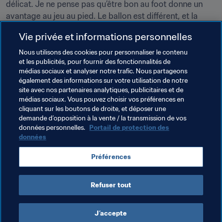
délicat. Je ne pense pas qu’être bon au foot donne un 
avantage au jeu au pied. Le ballon est différent, et la 
manière de l’appréhender aussi. On a la frappe, ça c’est 
Vie privée et informations personnelles
sûr. Une bonne frappe dans un sport ou dans l’autre, ça 
se compare. En revanche, apprivoiser le ballon ovale, 
Nous utilisons des cookies pour personnaliser le contenu
et les publicités, pour fournir des fonctionnalités de
c’est particulier et ça se travaille. On peut avoir un bon 
médias sociaux et analyser notre trafic. Nous partageons
jeu au pied et être complètement nul au foot, et 
également des informations sur votre utilisation de notre
inversement, être très bon au foot et avoir un jeu au pied 
site avec nos partenaires analytiques, publicitaires et de
catastrophique, ça je peux vous l’affirmer ! Il y en a 
médias sociaux. Vous pouvez choisir vos préférences en
cliquant sur les boutons de droite, et déposer une
beaucoup, mais je ne donnerai pas de nom ! (
rires
)
demande d’opposition à la vente / la transmission de vos
données personnelles.
Portail de protection des
données
Thèmes en lien
Préférences
France
UEFA
Refuser tout
J’accepte