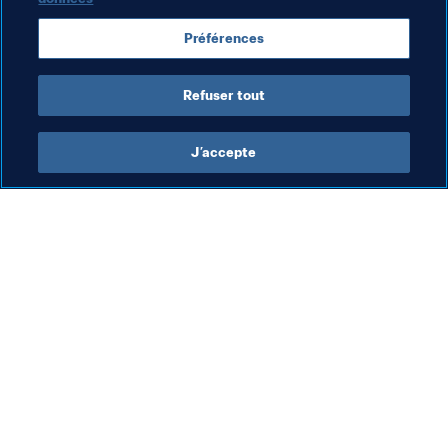
« Images du mois », « Arrêt sur image », « Archives photo 
», « Hier et aujourd’hui » et nos autres populaires 
Préférences
rubriques photographiques, sans oublier une planche du 
dessinateur Mordillo.
Refuser tout
J’accepte
L’action de la FIFA
Visitez également
Juridique
Toutes les infos et 
tous les articles
Système de transfert
Rapports et 
Football féminin
documents
Promotion du football
Fondation FIFA
Innovation
FIFA Museum