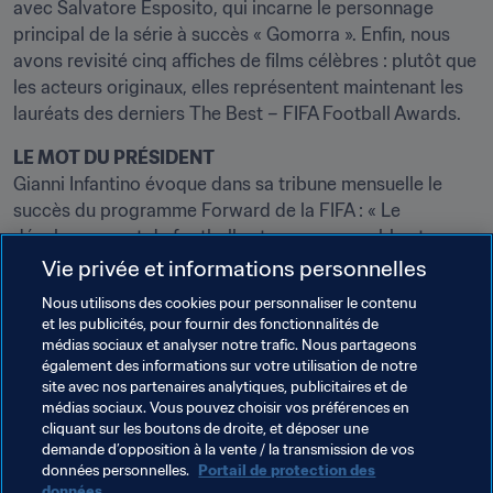
avec Salvatore Esposito, qui incarne le personnage 
principal de la série à succès « Gomorra ». Enfin, nous 
avons revisité cinq affiches de films célèbres : plutôt que 
les acteurs originaux, elles représentent maintenant les 
lauréats des derniers The Best – FIFA Football Awards.
LE MOT DU PRÉSIDENT
Gianni Infantino évoque dans sa tribune mensuelle le 
succès du programme Forward de la FIFA : « Le 
développement du football est une cause noble et 
sérieuse, et il doit être traité comme tel. Lorsque la FIFA 
Vie privée et informations personnelles
promet quelque chose, ne vous y trompez pas : ce n’est 
Nous utilisons des cookies pour personnaliser le contenu
pas uniquement de la rhétorique. Ces promesses se 
et les publicités, pour fournir des fonctionnalités de
traduiront systématiquement par des faits concrets. »
médias sociaux et analyser notre trafic. Nous partageons
également des informations sur votre utilisation de notre
ASSOCIATIONS MEMBRES
site avec nos partenaires analytiques, publicitaires et de
médias sociaux. Vous pouvez choisir vos préférences en
Cinq pages revenant sur l’actualité des 211 associations 
cliquant sur les boutons de droite, et déposer une
membres de la FIFA.
demande d’opposition à la vente / la transmission de vos
données personnelles.
Portail de protection des
Mais aussi... 
données