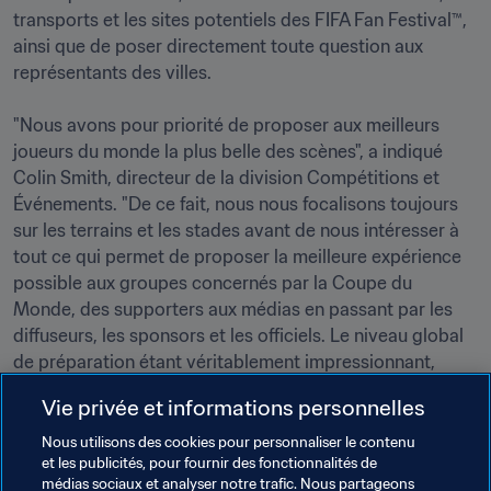
transports et les sites potentiels des FIFA Fan Festival™, 
ainsi que de poser directement toute question aux 
représentants des villes.

"Nous avons pour priorité de proposer aux meilleurs 
joueurs du monde la plus belle des scènes", a indiqué 
Colin Smith, directeur de la division Compétitions et 
Événements. "De ce fait, nous nous focalisons toujours 
sur les terrains et les stades avant de nous intéresser à 
tout ce qui permet de proposer la meilleure expérience 
possible aux groupes concernés par la Coupe du 
Monde, des supporters aux médias en passant par les 
diffuseurs, les sponsors et les officiels. Le niveau global 
de préparation étant véritablement impressionnant, 
nous allons avoir le plus grand mal à sélectionner les 
Vie privée et informations personnelles
villes hôtes", a-t-il ajouté.

Nous utilisons des cookies pour personnaliser le contenu
et les publicités, pour fournir des fonctionnalités de
Les dernières villes candidates américaines, mexicaines 
médias sociaux et analyser notre trafic. Nous partageons