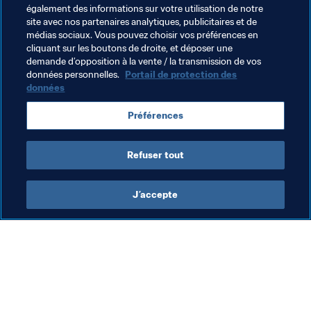
et canadiennes feront l’objet d’une visite à la fin du mois 
également des informations sur votre utilisation de notre
de novembre, l’objectif étant d’effectuer une analyse 
site avec nos partenaires analytiques, publicitaires et de
exhaustive et de finaliser cette procédure de sélection 
médias sociaux. Vous pouvez choisir vos préférences en
cliquant sur les boutons de droite, et déposer une
au cours du premier ou deuxième trimestre 2022.
demande d’opposition à la vente / la transmission de vos
données personnelles.
Portail de protection des
données
Thèmes en lien
Préférences
Canada
Concacaf
Mexico
USA
Refuser tout
J’accepte
L’action de la FIFA
Visitez également
Juridique
Toutes les infos et 