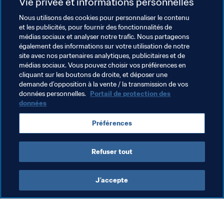
tournoi et le premier à remporter trois titres. Le tout 
Vie privée et informations personnelles
avec le brassard de capitaine. "Je veux bien jouer. Je 
Nous utilisons des cookies pour personnaliser le contenu
veux être champion du monde. Je veux être le meilleur 
et les publicités, pour fournir des fonctionnalités de
buteur. Je veux être le meilleur joueur", annonce-t-il en 
médias sociaux et analyser notre trafic. Nous partageons
également des informations sur votre utilisation de notre
guise de conclusion.
site avec nos partenaires analytiques, publicitaires et de
médias sociaux. Vous pouvez choisir vos préférences en
Documents Connexes
cliquant sur les boutons de droite, et déposer une
demande d’opposition à la vente / la transmission de vos
données personnelles.
Portail de protection des
données
Thèmes en lien
Préférences
Compétitions FIFA
Brazil
CONMEBOL
Refuser tout
J’accepte