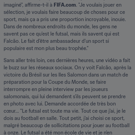
imaginé", affirme-t-il à 
FIFA.com
. "Je voulais jouer en 
sélection, je voulais faire beaucoup de choses pour ce 
sport, mais ça a pris une proportion incroyable, inouïe. 
Dans de nombreux endroits du monde, les gens ne 
savent pas ce qu'est le futsal, mais ils savent qui est 
Falcão. Le fait d'être ambassadeur d'un sport si 
populaire est mon plus beau trophée."
Sans aller très loin, ces dernières heures, une vidéo a fait 
le buzz sur les réseaux sociaux. On y voit Falcão, après la 
victoire du Brésil sur les Iles Salomon dans un match de 
préparation pour la Coupe du Monde, se faire 
interrompre en pleine interview par les joueurs 
salomonais, qui lui demandent s'ils peuvent se prendre 
en photo avec lui. Demande accordée de très bon 
cœur... "Le futsal est toute ma vie. Tout ce que j'ai, je le 
dois au football en salle. Tout petit, j'ai choisi ce sport, 
malgré beaucoup de sollicitations pour jouer au football 
à onze. Le futsal a été mon école de vie et je n'en 