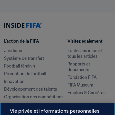
L’action de la FIFA
Visitez également
Juridique
Toutes les infos et 
tous les articles
Système de transfert
Rapports et 
Football féminin
documents
Promotion du football
Fondation FIFA
Innovation
FIFA Museum
Développement des talents
Emplois & Carrières
Organisation des compétitions
Développement durable
Vie privée et informations personnelles
Droits de l'homme et lutte contre 