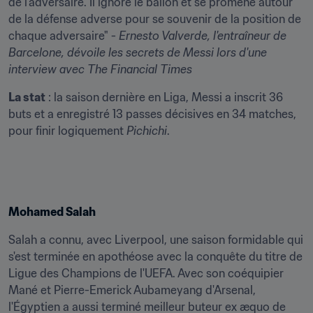
de l'adversaire. Il ignore le ballon et se promène autour 
de la défense adverse pour se souvenir de la position de 
chaque adversaire" - 
Ernesto Valverde
, l'entraîneur de 
Barcelone, dévoile les secrets de Messi lors d'une 
interview avec The Financial Times
La stat
 : la saison dernière en Liga, Messi a inscrit 36 
buts et a enregistré 13 passes décisives en 34 matches, 
pour finir logiquement 
Pichichi
.
Mohamed Salah
Salah a connu, avec Liverpool, une saison formidable qui 
s'est terminée en apothéose avec la conquête du titre de 
Ligue des Champions de l'UEFA. Avec son coéquipier 
Mané et Pierre-Emerick Aubameyang d'Arsenal, 
l'Égyptien a aussi terminé meilleur buteur ex æquo de 