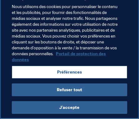
PDF
Nous utilisons des cookies pour personnaliser le contenu
The Best : panel des votants
et les publicités, pour fournir des fonctionnalités de
médias sociaux et analyser notre trafic. Nous partageons
(masculin)
également des informations sur votre utilisation de notre
site avec nos partenaires analytiques, publicitaires et de
médias sociaux. Vous pouvez choisir vos préférences en
cliquant sur les boutons de droite, et déposer une
demande d’opposition à la vente / la transmission de vos
PDF
données personnelles.
Portail de protection des
données
The Best : panel des votants
(féminin)
Préférences
Refuser tout
J’accepte