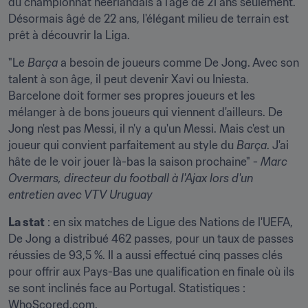
du championnat néerlandais à l'âge de 21 ans seulement. 
Désormais âgé de 22 ans, l'élégant milieu de terrain est 
prêt à découvrir la Liga.
"Le 
Barça
 a besoin de joueurs comme De Jong. Avec son 
talent à son âge, il peut devenir Xavi ou Iniesta. 
Barcelone doit former ses propres joueurs et les 
mélanger à de bons joueurs qui viennent d'ailleurs. De 
Jong n'est pas Messi, il n'y a qu'un Messi. Mais c'est un 
joueur qui convient parfaitement au style du 
Barça
. J'ai 
hâte de le voir jouer là-bas la saison prochaine" - 
Marc 
Overmars
, directeur du football à l'Ajax lors d'un 
entretien avec VTV Uruguay
La stat
 : en six matches de Ligue des Nations de l'UEFA, 
De Jong a distribué 462 passes, pour un taux de passes 
réussies de 93,5 %. Il a aussi effectué cinq passes clés 
pour offrir aux Pays-Bas une qualification en finale où ils 
se sont inclinés face au Portugal. Statistiques : 
WhoScored.com.