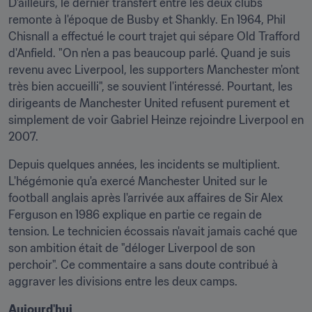
D'ailleurs, le dernier transfert entre les deux clubs 
remonte à l'époque de Busby et Shankly. En 1964, Phil 
Chisnall a effectué le court trajet qui sépare Old Trafford 
d'Anfield. "On n'en a pas beaucoup parlé. Quand je suis 
revenu avec Liverpool, les supporters Manchester m'ont 
très bien accueilli", se souvient l'intéressé. Pourtant, les 
dirigeants de Manchester United refusent purement et 
simplement de voir Gabriel Heinze rejoindre Liverpool en 
2007.
Depuis quelques années, les incidents se multiplient. 
L'hégémonie qu'a exercé Manchester United sur le 
football anglais après l'arrivée aux affaires de Sir Alex 
Ferguson en 1986 explique en partie ce regain de 
tension. Le technicien écossais n'avait jamais caché que 
son ambition était de "déloger Liverpool de son 
perchoir". Ce commentaire a sans doute contribué à 
aggraver les divisions entre les deux camps.
Aujourd'hui