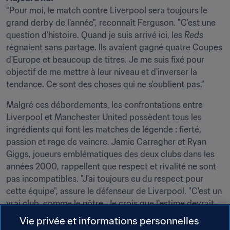
"Pour moi, le match contre Liverpool sera toujours le 
grand derby de l'année", reconnaît Ferguson. "C'est une 
question d'histoire. Quand je suis arrivé ici, les 
Reds 
régnaient sans partage. Ils avaient gagné quatre Coupes 
d'Europe et beaucoup de titres. Je me suis fixé pour 
objectif de me mettre à leur niveau et d'inverser la 
tendance. Ce sont des choses qui ne s'oublient pas."
Malgré ces débordements, les confrontations entre 
Liverpool et Manchester United possèdent tous les 
ingrédients qui font les matches de légende : fierté, 
passion et rage de vaincre. Jamie Carragher et Ryan 
Giggs, joueurs emblématiques des deux clubs dans les 
années 2000, rappellent que respect et rivalité ne sont 
pas incompatibles. "J'ai toujours eu du respect pour 
cette équipe", assure le défenseur de Liverpool. "C'est un 
vrai club, comme le nôtre. Je crois que l'estime devrait 
être mutuelle. Ce n'est pas un club prétentieux, qui a pris 
Vie privée et informations personnelles
la grosse tête. Quand je regarde l'effectif de Manchester, 