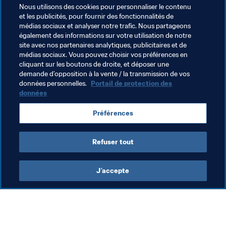
Nous utilisons des cookies pour personnaliser le contenu
je ne vois aucun joueur que je déteste."
et les publicités, pour fournir des fonctionnalités de
médias sociaux et analyser notre trafic. Nous partageons
"Je crois que j'ai toujours fait preuve de respect envers 
également des informations sur votre utilisation de notre
Liverpool", répond Giggs. "C'est un grand club, au passé 
site avec nos partenaires analytiques, publicitaires et de
prestigieux. Mais c'est aussi l'équipe que j'ai le plus de 
médias sociaux. Vous pouvez choisir vos préférences en
cliquant sur les boutons de droite, et déposer une
plaisir à battre."
demande d’opposition à la vente / la transmission de vos
données personnelles.
Portail de protection des
données
Thèmes en lien
Préférences
England
UEFA
Refuser tout
J’accepte