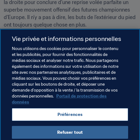
la droite pour conclure d’une reprise volée parfaite un 
superbe mouvement offensif des futures championnes 
d’Europe. Il n’y a pas à dire, les buts de l’extérieur du pied 
ont toujours quelque chose en plus.
Ilkay Gündogan (Manchester City), contre Manchester 
Vie privée et informations personnelles
United - 11 novembre
Nous utilisons des cookies pour personnaliser le contenu
et les publicités, pour fournir des fonctionnalités de
médias sociaux et analyser notre trafic. Nous partageons
également des informations sur votre utilisation de notre
Ousmane Dembélé (FC Barcelone), contre Tottenham 
site avec nos partenaires analytiques, publicitaires et de
médias sociaux. Vous pouvez choisir vos préférences en
Hotspur – 11 décembre
cliquant sur les boutons de droite, et déposer une
demande d’opposition à la vente / la transmission de vos
données personnelles.
Portail de protection des
données
Irene López (Espagne), contre la Nouvelle-Zélande – 
28 novembre
Préférences
Refuser tout