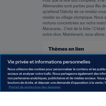
Pour que la fête soit complète, il ne
Allemandes sont parties pour Rio de J
qu’attend Däbritz de ce rendez-vous
résider au village olympique. Nous 
restons concentrées sur notre match
Maracana… C’est de la folie ! C’éta
notre rêve. Maintenant, nous allons t
Thèmes en lien
Compétitions FIFA
Compétitio
Vie privée et informations personnelles
Nous utilisons des cookies pour personnaliser le contenu et les public
sociaux et analyser notre trafic. Nous partageons également des inform
nos partenaires analytiques, publicitaires et de médias sociaux. Vous 
boutons de droite, et déposer une demande d’opposition à la vente / 
Portail de protection des données