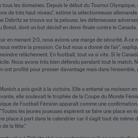
ous les domaines. Depuis le début du Tournoi Olympique, el
ions de très haut niveau", estime la sélectionneuse allemande.
e Däbritz se trouve sur la pelouse, les défenseuses adverses
u Brésil, dont un but décisif en demi-finale contre le Canada.
car en menant 2:0, nous avions une marge de sécurité. À ce m
s mettre la pression. Ce but nous a donné de l’air", expliqu
moindre relâchement. En football, tout va si vite. Si le Cana
fficile. Nous avons très bien défendu pendant tout le match.
en ont profité pour presser davantage mais dans l’ensemble, n
 Munich a pris goût à la victoire. Elle a entamé sa moisson e
uivante, elle soulevait le trophée de la Coupe du Monde Fémi
pique de Football Féminin apparaît comme une confirmation.
 "Toutes les jeunes joueuses espèrent se faire une place en é
 place à part dans le calendrier car il s’agit tout de même 
 de la fête."