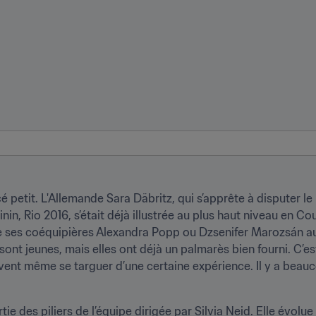
etit. L'Allemande Sara Däbritz, qui s’apprête à disputer le 
n, Rio 2016, s’était déjà illustrée au plus haut niveau en C
 ses coéquipières Alexandra Popp ou Dzsenifer Marozsán aup
nt jeunes, mais elles ont déjà un palmarès bien fourni. C’est
uvent même se targuer d’une certaine expérience. Il y a beauco
rtie des piliers de l’équipe dirigée par Silvia Neid. Elle évolu