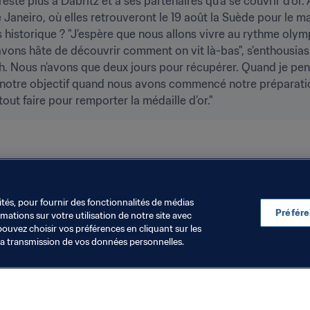
 reste plus à Däbritz et à ses partenaires qu’à se couvrir d’or.
aneiro, où elles retrouveront le 19 août la Suède pour le matc
 historique ? "J’espère que nous allons vivre au rythme oly
avons hâte de découvrir comment on vit là-bas", s'enthousias
. Nous n’avons que deux jours pour récupérer. Quand je pens
it notre objectif quand nous avons commencé notre préparation
out faire pour remporter la médaille d’or."
ns FIFA
Compétitions FIFA
Germany
UEFA
ités, pour fournir des fonctionnalités de médias
Préfér
ations sur votre utilisation de notre site avec
pouvez choisir vos préférences en cliquant sur les
la transmission de vos données personnelles.