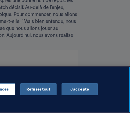
 Après une bonne nuit de repos, les 
h décisif. Au-delà de l’enjeu, 
mpique. Pour commencer, nous allons 
me-t-elle. "Mais bien entendu, nous 
e que nous allons jouer au 
. Aujourd’hui, nous avons réalisé 
ences
Refuser tout
J’accepte