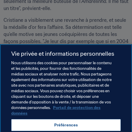
seulement la meilleure buteuse de l'
Amarelinha
. Il me faut 
un titre", prévient-elle.
Cristiane a visiblement une revanche à prendre, et seule 
la médaille d'or fera l'affaire. Sa détermination est telle 
qu'elle motive ses jeunes coéquipières de toutes les 
façons possibles. "Je leur dis par exemple que si en 2004 
et 2008, nous avions eu un milieu de terrain comme 
Vie privée et informations personnelles
aujourd'hui, nous aurions été championnes olympiques", 
lance-t-elle. "Nous avons réussi de belles choses, mais 
Nous utilisons des cookies pour personnaliser le contenu
et les publicités, pour fournir des fonctionnalités de
nous n'avions pas la rapidité que nous aurions souhaité 
médias sociaux et analyser notre trafic. Nous partageons
avoir. Il nous manquait peut-être un peu de motivation, 
également des informations sur votre utilisation de notre
de structure et de moyens. Peut-être que la perspective 
site avec nos partenaires analytiques, publicitaires et de
d'une médaille d'or va nous donner le coup de pouce 
médias sociaux. Vous pouvez choisir vos préférences en
cliquant sur les boutons de droite, et déposer une
final", conclut-elle.
demande d’opposition à la vente / la transmission de vos
données personnelles.
Portail de protection des
données
Thèmes en lien
Préférences
Compétitions FIFA
Brazil
CONMEBOL