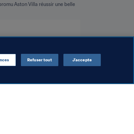
omu Aston Villa réussir une belle 
ences
Refuser tout
J’accepte