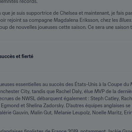
demnités records.
ns que je suis supportrice de Chelsea et maintenant, je fais part
avoir rejoint sa compagne Magdalena Eriksson, chez les 
Blues
oup de nouvelles joueuses cette saison. Ce sera une saison t
succès et fierté
euses essentielles au succès des États-Unis à la Coupe du 
nchester City, tandis que Rachel Daly, élue MVP de la derniè
crues de NWSL débarquent également : Steph Catley, Rachel 
 Egmond et Shelina Zadorsky. D'autres équipes anglaises se s
lérie Gauvin, Malin Gut, Melanie Leupolz, Noelle Maritz, Erin
landaises finalistes de France 2019, notamment Jackie Groe