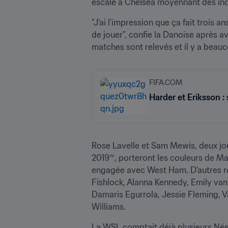
escale à Chelsea moyennant des in
"J’ai l'impression que ça fait trois a
de jouer", confie la Danoise après 
matches sont relevés et il y a beauc
FIFA.COM
Harder et Eriksson : 
Rose Lavelle et Sam Mewis, deux jou
2019™, porteront les couleurs de Ma
engagée avec West Ham. D'autres re
Fishlock, Alanna Kennedy, Emily van
Damaris Egurrola, Jessie Fleming, Va
Williams.
La WSL comptait déjà plusieurs Néer