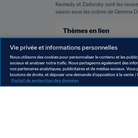
Kennedy et Zadorsky sont les nouvell
saison sous les ordres de Gemma Dav
Thèmes en lien
England
Vie privée et informations personnelles
Nous utilisons des cookies pour personnaliser le contenu et les public
sociaux et analyser notre trafic. Nous partageons également des inform
nos partenaires analytiques, publicitaires et de médias sociaux. Vous 
boutons de droite, et déposer une demande d’opposition à la vente / 
Portail de protection des données
L’action de la FIFA
Juridique
Système de transfert