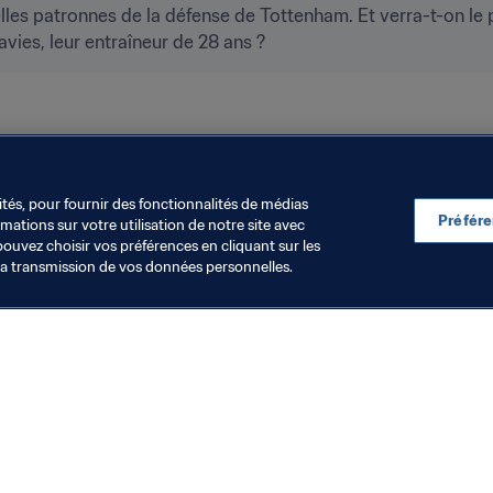
es patronnes de la défense de Tottenham. Et verra-t-on le pr
ies, leur entraîneur de 28 ans ?
ités, pour fournir des fonctionnalités de médias
Préfér
ations sur votre utilisation de notre site avec
pouvez choisir vos préférences en cliquant sur les
la transmission de vos données personnelles.
Visitez également
Toutes les infos et tous les articles
Rapports et documents