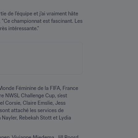
ie de l'équipe et j’ai vraiment hâte 
. "Ce championnat est fascinant. Les 
rès intéressante."
Monde Féminine de la FIFA, France 
re NWSL Challenge Cup, s'est 
Corsie, Claire Emslie, Jess 
ont attaché les services de 
 Nayler, Rebekah Stott et Lydia 
nen, Vivianne Miedema, Jill Roord 