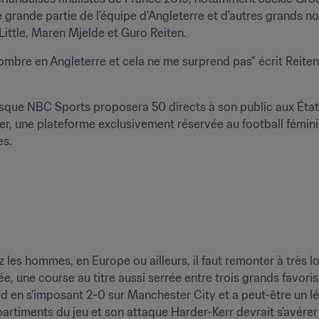
e grande partie de l'équipe d'Angleterre et d'autres grands n
ittle, Maren Mjelde et Guro Reiten.
ombre en Angleterre et cela ne me surprend pas" écrit Reiten
uisque NBC Sports proposera 50 directs à son public aux États
yer, une plateforme exclusivement réservée au football fémini
es.
es hommes, en Europe ou ailleurs, il faut remonter à très loi
e, une course au titre aussi serrée entre trois grands favoris
 en s'imposant 2-0 sur Manchester City et a peut-être un l
rtiments du jeu et son attaque Harder-Kerr devrait s'avérer 