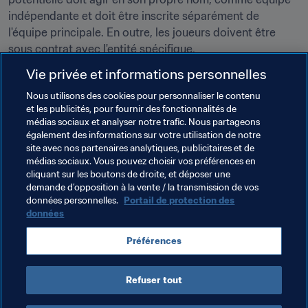
indépendante et doit être inscrite séparément de 
l'équipe principale. En outre, les joueurs doivent être 
sous contrat avec l'entité spécifique.
Vie privée et informations personnelles
Est-il permis d'utiliser le compte d'une personne 
tierce dans les qualifications ?
Nous utilisons des cookies pour personnaliser le contenu
et les publicités, pour fournir des fonctionnalités de
Le partage ou l'utilisation du compte d'un autre joueur 
médias sociaux et analyser notre trafic. Nous partageons
également des informations sur votre utilisation de notre
ou d'une autre équipe est strictement interdit.
site avec nos partenaires analytiques, publicitaires et de
médias sociaux. Vous pouvez choisir vos préférences en
Pour obtenir plus d'informations sur les prix, les 
cliquant sur les boutons de droite, et déposer une
qualifications en ligne et l'eFOOTBALL MANAGEMENT 
demande d’opposition à la vente / la transmission de vos
SYSTEM, 
cliquez ici
.
données personnelles.
Portail de protection des
données
Pour toute autre question…
N'hésitez pas à nous contacter par le biais de nos 
Préférences
chaînes sur les réseaux sociaux (
Twitter
, 
Facebook
) ou 
par email : 
fifa.eworldcup@fifa.org
.
Refuser tout