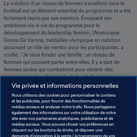
La création d’un réseau de femmes travaillant dans le 
football est un élément essentiel du programme et a été 
fortement repris par ses mentors. Évoquant ses 
ambitions vis-à-vis du programme pour le 
développement du leadership féminin, l’Américaine 
Donna De Varona, médaillée olympique en natation 
assumant un rôle de mentor pour les participantes, a 
confié : "Je veux fonder une famille ; un réseau de 
femmes qui peuvent parler entre elles. Il y a tant de 
femmes seules qui combattent pour obtenir des 
opportunités dans le monde du football, encore 
largement dominé par les hommes. Notre rôle de 
Vie privée et informations personnelles
mentors consiste à les aider à développer leurs 
Nous utilisons des cookies pour personnaliser le contenu
compétences et à faire une vraie différence."
et les publicités, pour fournir des fonctionnalités de
médias sociaux et analyser notre trafic. Nous partageons
Les 34 participantes au programme pour le 
également des informations sur votre utilisation de notre
développement du leadership féminin assisteront deux 
site avec nos partenaires analytiques, publicitaires et de
médias sociaux. Vous pouvez choisir vos préférences en
modules supplémentaires en septembre 2016 et février 
cliquant sur les boutons de droite, et déposer une
2017. Chaque participante va à présent commencer à 
demande d’opposition à la vente / la transmission de vos