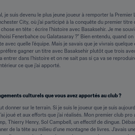
l, je suis devenu le plus jeune joueur à remporter la Premier 
anchester City, où j’ai participé à la conquête du premier titr
le chose en tête : écrire l’histoire avec Basaksehir. Je me souv
s choisi Fenerbahce ou Galatasaray ?" Bien entendu, quand on e
te avec quelle l’équipe. Mais je savais que je vivrais quelque
préfère gagner un titre avec Basaksehir plutôt que trois ave
va entrer dans l’histoire et on ne sait pas si ça va se reproduir
térieur ce que j’ai apporté.
gements culturels que vous avez apportés au club ?
out donner sur le terrain. Si je suis le joueur que je suis aujo
ai joué et aux efforts que j’ai réalisés. Mon premier club pro a
mp, Thierry Henry, Sol Campbell, un effectif de dingue. Débarq
nner de la tête au milieu d’une montagne de livres. J’avais un