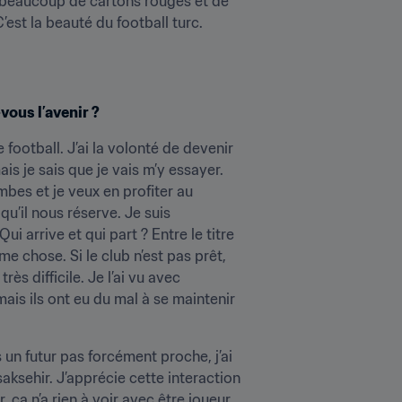
 a beaucoup de cartons rouges et de 
est la beauté du football turc.
vous l’avenir ?
football. J’ai la volonté de devenir 
is je sais que je vais m’y essayer. 
bes et je veux en profiter au 
u’il nous réserve. Je suis 
i arrive et qui part ? Entre le titre 
e chose. Si le club n’est pas prêt, 
ès difficile. Je l’ai vu avec 
ais ils ont eu du mal à se maintenir 
un futur pas forcément proche, j’ai 
ksehir. J’apprécie cette interaction 
 ça n’a rien à voir avec être joueur. 