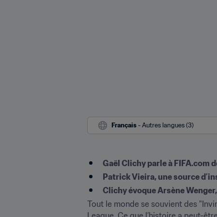
Français
 - Autres langues (3)
Gaël Clichy parle à FIFA.com d
Patrick Vieira, une source d’in
Clichy évoque Arsène Wenger, 
Tout le monde se souvient des "Invin
League. Ce que l’histoire a peut-être