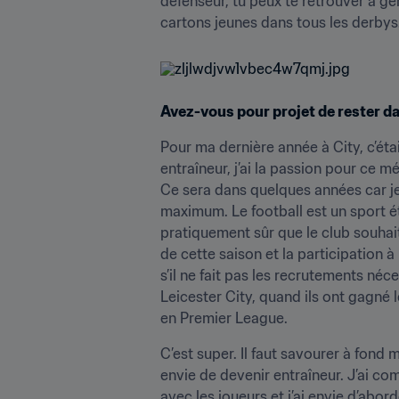
défenseur, tu peux te retrouver à gé
cartons jeunes dans tous les derbys.
Avez-vous pour projet de rester da
Pour ma dernière année à City, c’étai
entraîneur, j’ai la passion pour ce mé
Ce sera dans quelques années car je 
maximum. Le football est un sport étr
pratiquement sûr que le club souhaite 
de cette saison et la participation à
s’il ne fait pas les recrutements néce
Leicester City, quand ils ont gagné l
en Premier League.
C’est super. Il faut savourer à fond
envie de devenir entraîneur. J’ai co
avec les joueurs et j’ai envie d’abord