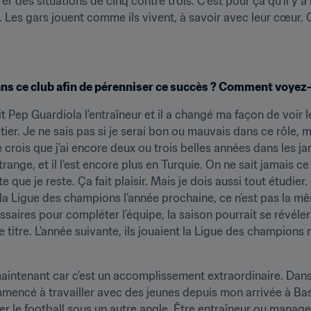
rer des situations de cinq contre trois. C’est pour ça qu’il y
 Les gars jouent comme ils vivent, à savoir avec leur cœur. C’
ns ce club afin de pérenniser ce succès ? Comment voyez-
t Pep Guardiola l’entraîneur et il a changé ma façon de voir le 
tier. Je ne sais pas si je serai bon ou mauvais dans ce rôle, ma
crois que j’ai encore deux ou trois belles années dans les jam
ange, et il l’est encore plus en Turquie. On ne sait jamais ce q
que je reste. Ça fait plaisir. Mais je dois aussi tout étudier. Qu
 la Ligue des champions l’année prochaine, ce n’est pas la mêm
ssaires pour compléter l’équipe, la saison pourrait se révéler tr
e titre. L’année suivante, ils jouaient la Ligue des champions m
 maintenant car c’est un accomplissement extraordinaire. Dans 
mmencé à travailler avec des jeunes depuis mon arrivée à Basa
er le football sous un autre angle. Être entraîneur ou manager,