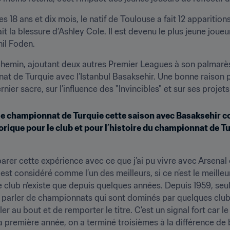
s 18 ans et dix mois, le natif de Toulouse a fait 12 apparitio
iait la blessure d’Ashley Cole. Il est devenu le plus jeune joue
hil Foden.
n chemin, ajoutant deux autres Premier Leagues à son palmarè
t de Turquie avec l’Istanbul Basaksehir. Une bonne raison 
rnier sacre, sur l’influence des "Invincibles" et sur ses proje
 le championnat de Turquie cette saison avec Basaksehir co
storique pour le club et pour l’histoire du championnat de
er cette expérience avec ce que j’ai pu vivre avec Arsenal o
t considéré comme l’un des meilleurs, si ce n’est le meilleur
 Le club n’existe que depuis quelques années. Depuis 1959, seu
arler de championnats qui sont dominés par quelques clubs. 
ler au bout et de remporter le titre. C’est un signal fort car 
a première année, on a terminé troisièmes à la différence de buts