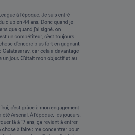
League à l’époque. Je suis entré 
e du club en 44 ans. Donc quand je 
iens que quand j’ai signé, on 
st un compétiteur, c’est toujours 
 chose d’encore plus fort en gagnant 
c Galatasaray, car cela a davantage 
e un jour. C’était mon objectif et au 
urd’hui, c’est grâce à mon engagement 
 été Arsenal. À l’époque, les joueurs, 
uer là à 17 ans, ça revient à entrer 
e chose à faire : me concentrer pour 