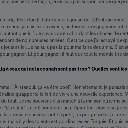
c d’une certaine façon, je ne suis pas surpris par ce que je su
medi, dès le lundi, Patrick Vieira jouait dur à l’entraînement.
tu ne seras jamais à son niveau, en termes d’engagement et d’ét
autant que lui". Je savais qu’en abordant les choses de cett
endant de nombreuses années. C’est ce que j’ai essayé d’expli
joueurs ici. Je ne suis pas là pour me faire des amis. Bien sûr, 
ir pour gagner. Et pour gagner, il faut que tout le monde tire
g à ceux qui ne la connaissent pas trop ? Quelles sont les 
mme : "À Istanbul, ça va être cool". Honnêtement, je pensais qu
rénaline qu’apporte le fait de vivre une nouvelle expérience. M
du tout. Je me souviens d’un match à la maison où je me suis
e : "Ça suffit". J’ai dû contacter un préparateur physique person
 la première année et petit à petit, j’ai progressé et j’ai ret
re, mais il y des talents extraordinaires en Turquie. Et puis le