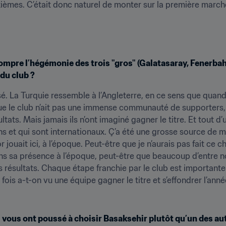
uxièmes. C’était donc naturel de monter sur la première march
ompre l’hégémonie des trois "gros" (Galatasaray, Fenerbahc
du club ?
sé. La Turquie ressemble à l’Angleterre, en ce sens que quand
ue le club n’ait pas une immense communauté de supporters, j
ultats. Mais jamais ils n’ont imaginé gagner le titre. Et tout d’
s et qui sont internationaux. Ç’a été une grosse source de m
uait ici, à l’époque. Peut-être que je n’aurais pas fait ce cho
ns sa présence à l’époque, peut-être que beaucoup d’entre nou
s résultats. Chaque étape franchie par le club est importante e
s a-t-on vu une équipe gagner le titre et s’effondrer l’année
 vous ont poussé à choisir Basaksehir plutôt qu’un des autr