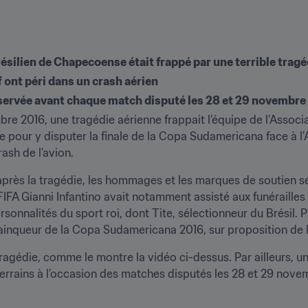
résilien de Chapecoense était frappé par une terrible tragé
 ont péri dans un crash aérien
servée avant chaque match disputé les 28 et 29 novembre
mbre 2016, une tragédie aérienne frappait l'équipe de l’Asso
e pour y disputer la finale de la Copa Sudamericana face à l’A
rash de l’avion.
 après la tragédie, les hommages et les marques de soutien se 
FIFA Gianni Infantino avait notamment assisté aux funérailles 
onnalités du sport roi, dont Tite, sélectionneur du Brésil. 
inqueur de la Copa Sudamericana 2016, sur proposition de l'
tragédie, comme le montre la vidéo ci-dessus. Par ailleurs, un
 terrains à l’occasion des matches disputés les 28 et 29 nov