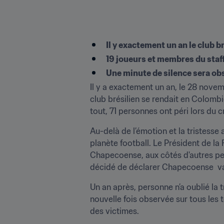
Il y exactement un an le club b
19 joueurs et membres du staff
Une minute de silence sera ob
Il y a exactement un an, le 28 nove
club brésilien se rendait en Colombi
tout, 71 personnes ont péri lors du c
Au-delà de l’émotion et la tristesse
planète football. Le Président de la 
Chapecoense, aux côtés d'autres pers
décidé de déclarer Chapecoense  va
Un an après, personne n’a oublié la 
nouvelle fois observée sur tous les
des victimes.