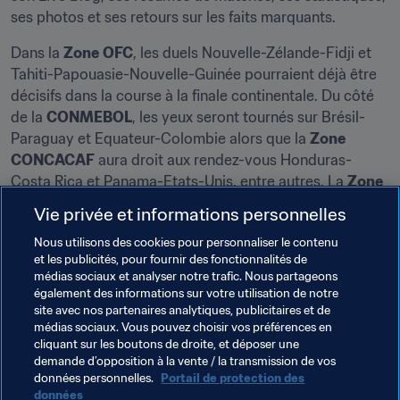
ses photos et ses retours sur les faits marquants.
Dans la 
Zone
OFC
, les duels Nouvelle-Zélande-Fidji et 
Tahiti-Papouasie-Nouvelle-Guinée pourraient déjà être 
décisifs dans la course à la finale continentale. Du côté 
de la 
CONMEBOL
, les yeux seront tournés sur Brésil-
Paraguay et Equateur-Colombie alors que la 
Zone
CONCACAF
 aura droit aux rendez-vous Honduras-
Costa Rica et Panama-Etats-Unis, entre autres. La 
Zone 
AFC
 sera, elle, animée notamment par les rencontres 
Vie privée et informations personnelles
Iran-RP Chine et République de Corée-Syrie.
Nous utilisons des cookies pour personnaliser le contenu
Nous ouvrirons également les livres d'histoire en 
et les publicités, pour fournir des fonctionnalités de
médias sociaux et analyser notre trafic. Nous partageons
compagnie d'
Oleg Salenko,
auteur d'un quintuplé 
également des informations sur votre utilisation de notre
mythique à Etats-Unis 1994 avec la Russie. Le 
football 
site avec nos partenaires analytiques, publicitaires et de
féminin
 ne sera pas en reste avec une interview de 
Pia 
médias sociaux. Vous pouvez choisir vos préférences en
Sundhage
cliquant sur les boutons de droite, et déposer une
 ou une escale au 
Kosovo
. La 
Coupe des 
demande d’opposition à la vente / la transmission de vos
Confédérations de la FIFA
 se rappellera, elle, au bon 
données personnelles.
Portail de protection des
souvenir du Canada, auteur d'un match nul historique 
données