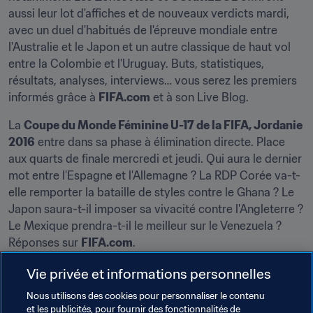
aussi leur lot d'affiches et de nouveaux verdicts mardi, 
avec un duel d'habitués de l'épreuve mondiale entre 
l'Australie et le Japon et un autre classique de haut vol 
entre la Colombie et l'Uruguay. Buts, statistiques, 
résultats, analyses, interviews… vous serez les premiers 
informés grâce à 
FIFA.com
 et à son Live Blog.
La 
Coupe du Monde Féminine U-17 de la FIFA, Jordanie 
2016
 entre dans sa phase à élimination directe. Place 
aux quarts de finale mercredi et jeudi. Qui aura le dernier 
mot entre l'Espagne et l'Allemagne ? La RDP Corée va-t-
elle remporter la bataille de styles contre le Ghana ? Le 
Japon saura-t-il imposer sa vivacité contre l'Angleterre ? 
Le Mexique prendra-t-il le meilleur sur le Venezuela ? 
Réponses sur 
FIFA.com
.
La semaine sera également animée du côté de Zurich. Le 
Vie privée et informations personnelles
Conseil de la FIFA
 se réunira notamment jeudi et 
Nous utilisons des cookies pour personnaliser le contenu
vendredi, alors que la 
Commission d'Organisation de la 
et les publicités, pour fournir des fonctionnalités de