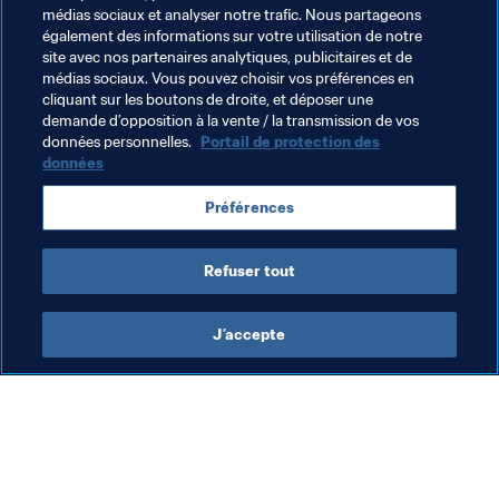
Coupe du Monde de la FIFA
 aura rendez-vous mercredi.
médias sociaux et analyser notre trafic. Nous partageons
également des informations sur votre utilisation de notre
FIFA.com
 a aussi tendu son micro à 
Anja Mittag
, 
site avec nos partenaires analytiques, publicitaires et de
médias sociaux. Vous pouvez choisir vos préférences en
Roberto Martinez
 ou encore 
Mécha 
cliquant sur les boutons de droite, et déposer une
Baždarević. 
Retrouvez-les ainsi que nos rubriques 
demande d’opposition à la vente / la transmission de vos
habituelles, comme notre 
revue statistique 
données personnelles.
Portail de protection des
hebdomadaire
, l'
actualité des clubs de Football 
données
Féminin
, l'
Hebdo des bons mots
 ou encore 
Préférences
les 
Anniversaires de la semaine
.
Bonne semaine sur 
FIFA.com
 !
Refuser tout
J’accepte
L’action de la FIFA
Visitez également