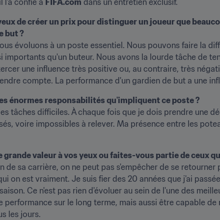
 l'a confié à 
FIFA.com
 dans un entretien exclusif.
s yeux de créer un prix pour distinguer un joueur que beau
e but ?
Nous évoluons à un poste essentiel. Nous pouvons faire la différ
i importants qu'un buteur. Nous avons la lourde tâche de tenir 
er une influence très positive ou, au contraire, très négativ
ndre compte. La performance d'un gardien de but a une influe
des énormes responsabilités qu'impliquent ce poste ?
es tâches difficiles. À chaque fois que je dois prendre une déci
rsés, voire impossibles à relever. Ma présence entre les potea
grande valeur à vos yeux ou faites-vous partie de ceux qui
in de sa carrière, on ne peut pas s'empêcher de se retourner p
 on est vraiment. Je suis fier des 20 années que j'ai passées
saison. Ce n'est pas rien d'évoluer au sein de l'une des meil
 de performance sur le long terme, mais aussi être capable de 
s les jours.