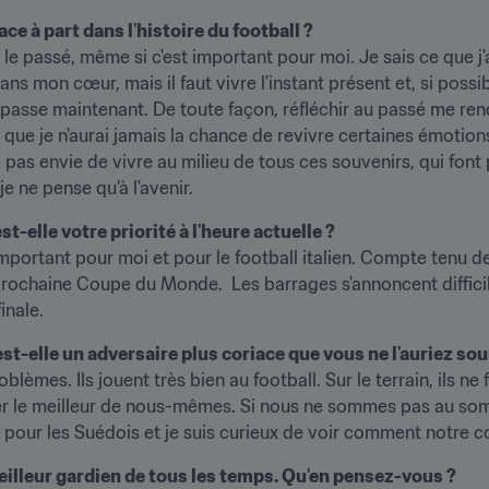
ce à part dans l'histoire du football ?
le passé, même si c'est important pour moi. Je sais ce que j'ai 
s mon cœur, mais il faut vivre l'instant présent et, si possible
 passe maintenant. De toute façon, réfléchir au passé me ren
que je n'aurai jamais la chance de revivre certaines émotion
i pas envie de vivre au milieu de tous ces souvenirs, qui font 
e ne pense qu'à l'avenir.
t-elle votre priorité à l'heure actuelle ?
portant pour moi et pour le football italien. Compte tenu de n
rochaine Coupe du Monde.  Les barrages s'annoncent difficiles,
inale.
st-elle un adversaire plus coriace que vous ne l'auriez sou
èmes. Ils jouent très bien au football. Sur le terrain, ils ne
onner le meilleur de nous-mêmes. Si nous ne sommes pas au so
 pour les Suédois et je suis curieux de voir comment notre c
eilleur gardien de tous les temps. Qu'en pensez-vous ?