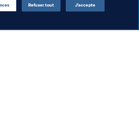
ences
Refuser tout
J’accepte