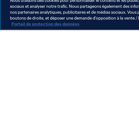
Nous utilisons des cookies pour personnaliser le contenu et les public
sociaux et analyser notre trafic. Nous partageons également des inform
nos partenaires analytiques, publicitaires et de médias sociaux. Vous 
boutons de droite, et déposer une demande d’opposition à la vente / 
Portail de protection des données
L’action de la FIFA
Juridique
Système de transfert
Football féminin
Promotion du football
Innovation
Développement des talents
Organisation des compétitions
Développement durable
Droits de l'homme et lutte contre la discrimination