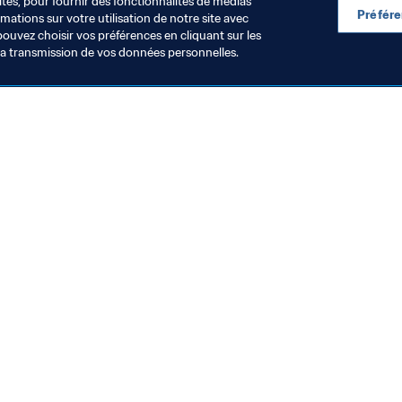
ités, pour fournir des fonctionnalités de médias
Préfér
ations sur votre utilisation de notre site avec
pouvez choisir vos préférences en cliquant sur les
la transmission de vos données personnelles.
Visitez également
Toutes les infos et tous les articles
Rapports et documents
Fondation FIFA
FIFA Museum
Emplois & Carrières