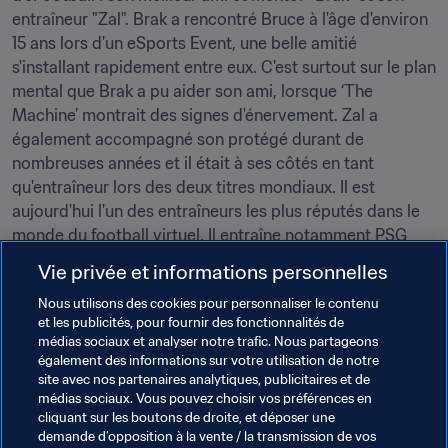
entraîneur "Zal". Brak a rencontré Bruce à l'âge d'environ 
15 ans lors d'un eSports Event, une belle amitié 
s'installant rapidement entre eux. C'est surtout sur le plan 
mental que Brak a pu aider son ami, lorsque ‘The 
Machine’ montrait des signes d'énervement. Zal a 
également accompagné son protégé durant de 
nombreuses années et il était à ses côtés en tant 
qu'entraîneur lors des deux titres mondiaux. Il est 
aujourd'hui l'un des entraîneurs les plus réputés dans le 
monde du football virtuel. Il entraîne notamment PSG 
eSports et 'PSG Daxe’ - par exemple lors de la FIFA eClub 
Vie privée et informations personnelles
World Cup™ - et il a également dirigé l'équipe de France 
Nous utilisons des cookies pour personnaliser le contenu
lors de la FIFA eNations Cup™ 2019.
et les publicités, pour fournir des fonctionnalités de
médias sociaux et analyser notre trafic. Nous partageons
également des informations sur votre utilisation de notre
site avec nos partenaires analytiques, publicitaires et de
Malgré ses nombreux succès et son statut de légende, 
médias sociaux. Vous pouvez choisir vos préférences en
Bruce Grannec est resté l'un des joueurs les plus 
cliquant sur les boutons de droite, et déposer une
demande d’opposition à la vente / la transmission de vos
modestes du milieu et il fait figure d'exemple et 