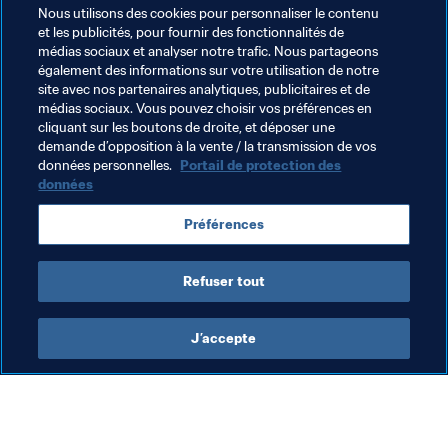
Nous utilisons des cookies pour personnaliser le contenu
du monde et du Top 11 on en Angleterre. Maintenant, il 
et les publicités, pour fournir des fonctionnalités de
faut confirmer. Je ne veux pas que mon ascension soit un 
médias sociaux et analyser notre trafic. Nous partageons
feu de paille", conclut-elle.
également des informations sur votre utilisation de notre
site avec nos partenaires analytiques, publicitaires et de
médias sociaux. Vous pouvez choisir vos préférences en
cliquant sur les boutons de droite, et déposer une
demande d’opposition à la vente / la transmission de vos
données personnelles.
Portail de protection des
données
Thèmes en lien
Préférences
Germany
Refuser tout
J’accepte