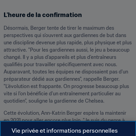
L'heure de la confirmation
Désormais, Berger tente de tirer le maximum des 
perspectives qui s’ouvrent aux gardiennes de but dans 
une discipline devenue plus rapide, plus physique et plus 
attractive. "Pour les gardiennes aussi, le jeu a beaucoup 
changé. Il y a plus d’appareils et plus d’entraîneurs 
qualifiés pour travailler spécifiquement avec nous. 
Auparavant, toutes les équipes ne disposaient pas d'un 
préparateur dédié aux gardiennes", rappelle Berger. 
"L’évolution est frappante. On progresse beaucoup plus 
vite si l’on bénéficie d'un entraînement particulier au 
quotidien", souligne la gardienne de Chelsea.
Cette évolution, Ann-Katrin Berger espère la maintenir 
en 2021 pour aller encore plus loin. "Je suis du genre à 
aborder les défis avec calme et détermination. 
Vie privée et informations personnelles
Aujourd'hui, je fais partie des six meilleures gardiennes 