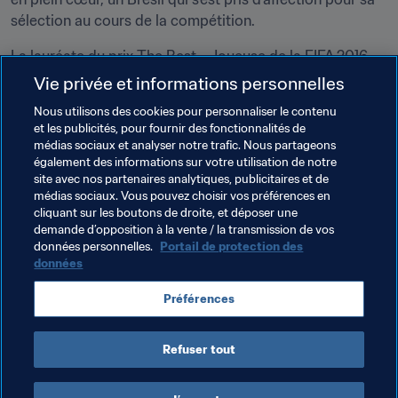
sélection au cours de la compétition.
La lauréate du prix The Best - Joueuse de la FIFA 2016 
sera déterminée en tenant compte, à parts égales, des 
Vie privée et informations personnelles
votes des capitaines et des sélectionneurs des équipes 
Nous utilisons des cookies pour personnaliser le contenu
nationales féminines, de représentants des médias et 
et les publicités, pour fournir des fonctionnalités de
des fans ayant voté sur 
FIFA.com
. Elle recevra sa 
médias sociaux et analyser notre trafic. Nous partageons
récompense lors de la cérémonie qui aura lieu à Zurich le 
également des informations sur votre utilisation de notre
site avec nos partenaires analytiques, publicitaires et de
lundi 9 janvier. N’oubliez pas de vous rendre sur 
médias sociaux. Vous pouvez choisir vos préférences en
FIFA.com
 et sur les réseaux sociaux –
cliquant sur les boutons de droite, et déposer une
@FIFAcom_fr 
avec le hashtag 
#TheBest
, sur 
demande d’opposition à la vente / la transmission de vos
Instagram
données personnelles.
, et sur la 
page Facebook
Portail de protection des
 officielle des The 
données
Best - FIFA Football Awards** **- pour découvrir la The 
Best - Joueuse de la FIFA 2016.
Préférences
Documents Connexes
Refuser tout