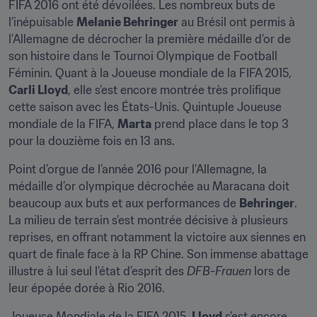
FIFA 2016 ont été dévoilées. Les nombreux buts de 
l’inépuisable 
Melanie Behringer
 au Brésil ont permis à 
l’Allemagne de décrocher la première médaille d’or de 
son histoire dans le Tournoi Olympique de Football 
Féminin. Quant à la Joueuse mondiale de la FIFA 2015, 
Carli Lloyd
, elle s’est encore montrée très prolifique 
cette saison avec les États-Unis. Quintuple Joueuse 
mondiale de la FIFA, 
Marta
 prend place dans le top 3 
pour la douzième fois en 13 ans.
Point d’orgue de l’année 2016 pour l’Allemagne, la 
médaille d’or olympique décrochée au Maracana doit 
beaucoup aux buts et aux performances de 
Behringer
. 
La milieu de terrain s’est montrée décisive à plusieurs 
reprises, en offrant notamment la victoire aux siennes en 
quart de finale face à la RP Chine. Son immense abattage 
illustre à lui seul l’état d’esprit des 
DFB-Frauen
 lors de 
leur épopée dorée à Rio 2016.
Joueuse Mondiale de la FIFA 2015, 
Lloyd
 s’est encore 