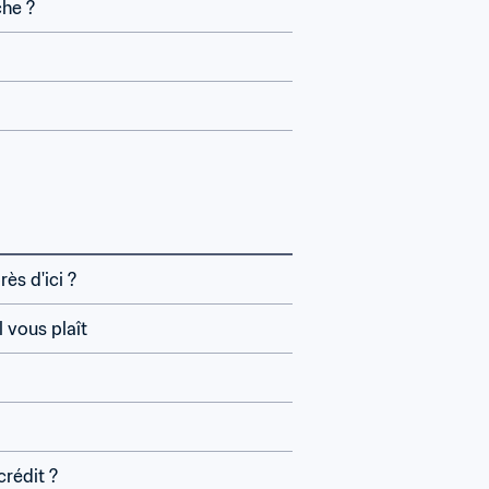
che ?
rès d'ici ?
l vous plaît
crédit ?