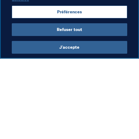
Préférences
Photo : copyright KOMM MIT
Refuser tout
J’accepte
L’action de la FIFA
Visitez également
Juridique
Toutes les infos et 
tous les articles
Système de transfert
Rapports et 
Football féminin
documents
Promotion du football
Fondation FIFA
Innovation
FIFA Museum