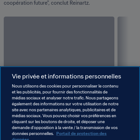
coopération future", conclut Reinartz.
Vie privée et informations personnelles
Nous utilisons des cookies pour personnaliser le contenu
01
/
05
02
/
05
et les publicités, pour fournir des fonctionnalités de
médias sociaux et analyser notre trafic. Nous partageons
également des informations sur votre utilisation de notre
thptly30antlxxuantxq.jpg
p5jgga3w
site avec nos partenaires analytiques, publicitaires et de
médias sociaux. Vous pouvez choisir vos préférences en
cliquant sur les boutons de droite, et déposer une
demande d’opposition à la vente / la transmission de vos
données personnelles.
Portail de protection des
données