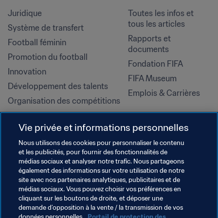
Juridique
Toutes les infos et 
tous les articles
Système de transfert
Rapports et 
Football féminin
documents
Promotion du football
Fondation FIFA
Innovation
FIFA Museum
Développement des talents
Emplois & Carrières
Organisation des compétitions
Développement durable
Vie privée et informations personnelles
Droits de l'homme et lutte contre 
la discrimination
Nous utilisons des cookies pour personnaliser le contenu
et les publicités, pour fournir des fonctionnalités de
Santé et médical
médias sociaux et analyser notre trafic. Nous partageons
Initiatives en matière de 
également des informations sur votre utilisation de notre
formation
site avec nos partenaires analytiques, publicitaires et de
médias sociaux. Vous pouvez choisir vos préférences en
cliquant sur les boutons de droite, et déposer une
demande d’opposition à la vente / la transmission de vos
données personnelles.
Portail de protection des