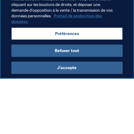
cliquant sur les boutons de droite, et déposer une
demande d’opposition à la vente / la transmission de vos
données personnelles.
Portail de protection des
données
Thèmes en lien
Préférences
Organisation
Singapore
AFC
Refuser tout
J’accepte
L’action de la FIFA
Visitez également
Juridique
Toutes les infos et 
tous les articles
Système de transfert
Rapports et 
Football féminin