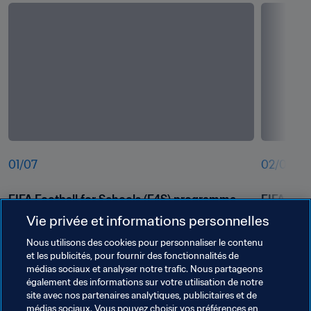
01
/
07
02
/
07
FIFA Football for Schools (F4S) programme, 
FIFA Foot
Jalan Besar Stadium, Singapore
Jalan Be
Vie privée et informations personnelles
Nous utilisons des cookies pour personnaliser le contenu
et les publicités, pour fournir des fonctionnalités de
médias sociaux et analyser notre trafic. Nous partageons
également des informations sur votre utilisation de notre
site avec nos partenaires analytiques, publicitaires et de
médias sociaux. Vous pouvez choisir vos préférences en