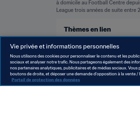
à domicile au Football Centre depuis
League trois années de suite entre 2
Thèmes en lien
Compétitions FIFA
Vie privée et informations personnelles
Nous utilisons des cookies pour personnaliser le contenu et les public
sociaux et analyser notre trafic. Nous partageons également des inform
nos partenaires analytiques, publicitaires et de médias sociaux. Vous 
boutons de droite, et déposer une demande d’opposition à la vente / 
Portail de protection des données
L’action de la FIFA
Juridique
Système de transfert