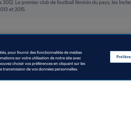
 2012. Le premier club de football féminin du pays, les Inch
013 et 2015.
ités, pour fournir des fonctionnalités de médias
Préfér
ations sur votre utilisation de notre site avec
pouvez choisir vos préférences en cliquant sur les
la transmission de vos données personnelles.
Visitez également
Toutes les infos et tous les articles
Rapports et documents