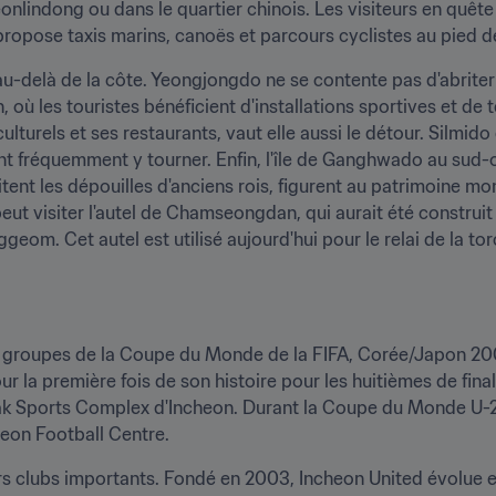
nlindong ou dans le quartier chinois. Les visiteurs en quête
propose taxis marins, canoës et parcours cyclistes au pied de
u-delà de la côte. Yeongjongdo ne se contente pas d'abriter l
où les touristes bénéficient d'installations sportives et de t
turels et ses restaurants, vaut elle aussi le détour. Silmido e
nt fréquemment y tourner. Enfin, l'île de Ganghwado au sud-
tent les dépouilles d'anciens rois, figurent au patrimoine mo
peut visiter l'autel de Chamseongdan, qui aurait été construit 
m. Cet autel est utilisé aujourd'hui pour le relai de la torc
de groupes de la Coupe du Monde de la FIFA, Corée/Japon 20
pour la première fois de son histoire pour les huitièmes de fi
hak Sports Complex d'Incheon. Durant la Coupe du Monde U-2
cheon Football Centre.
rs clubs importants. Fondé en 2003, Incheon United évolue 