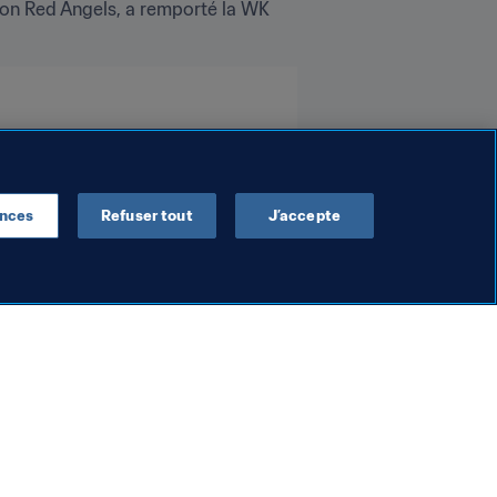
eon Red Angels, a remporté la WK 
ences
Refuser tout
J’accepte