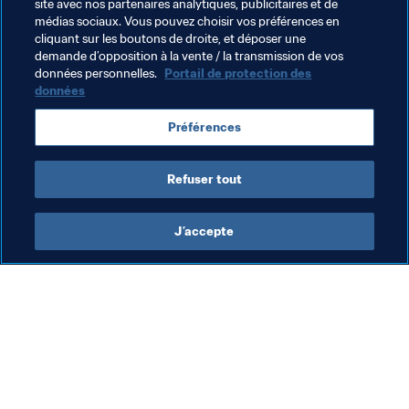
site avec nos partenaires analytiques, publicitaires et de
les hôtes, qui tenteront de déjouer les pronostics après 
médias sociaux. Vous pouvez choisir vos préférences en
cliquant sur les boutons de droite, et déposer une
avoir obtenu la dixième place en 2013, 2014 et 2015.
demande d’opposition à la vente / la transmission de vos
données personnelles.
Portail de protection des
données
Thèmes en lien
Préférences
Switzerland
UEFA
Refuser tout
J’accepte
L’action de la FIFA
Visitez également
Juridique
Toutes les infos et 
tous les articles
Système de transfert