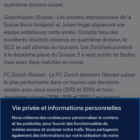
quatrième division suisse.
Grasshopper (Suisse) : 
Les anciens internationaux de la 
Suisse Boris Smiljanić et Johan Vogel aligneront une 
équipe ambitieuse cette année. Compte tenu des 
excellents résultats obtenus en quatrième division, le 
GCZ se sait attendu au tournant. Les Zurichois pointent 
à la deuxième place du Groupe 3 à sept points de Baden, 
mais avec deux matches en moins.
FC Zurich (Suisse) :
 Le FC Zurich demeure l’équipe suisse 
la plus performante dans ce tournoi ces dernières 
années avec deux sacres (2012 et 2013) et trois 
deuxièmes places (2010, 2011 et 2015). Les joueurs 
d’Artur Petrosyan parviendront-ils à jouer les premiers 
Vie privée et informations personnelles
rôles cette année encore ? L’avenir le dira. Pour l’heure, 
Nous utilisons des cookies pour personnaliser le contenu
ils éprouvent quelques difficultés en troisième division.
et les publicités, pour fournir des fonctionnalités de
médias sociaux et analyser notre trafic. Nous partageons
FC Blue Stars (Suisse/club hôte) :
 Le Tournoi Juniors 
également des informations sur votre utilisation de notre
FIFA/Blue Stars est toujours le temps fort de l’année pour 